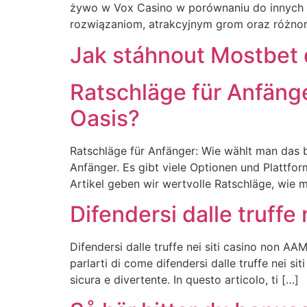
żywo w Vox Casino w porównaniu do innych po
rozwiązaniom, atrakcyjnym grom oraz różnor
Jak stáhnout Mostbet 
Ratschläge für Anfäng
Oasis?
Ratschläge für Anfänger: Wie wählt man das 
Anfänger. Es gibt viele Optionen und Plattfor
Artikel geben wir wertvolle Ratschläge, wie 
Difendersi dalle truffe
Difendersi dalle truffe nei siti casino non AA
parlarti di come difendersi dalle truffe nei s
sicura e divertente. In questo articolo, ti […]