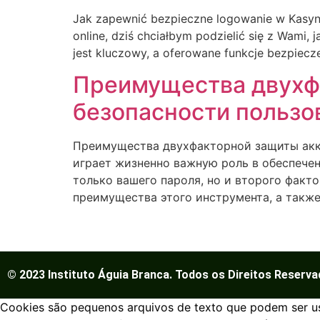
Jak zapewnić bezpieczne logowanie w Kasyno
online, dziś chciałbym podzielić się z Wami
jest kluczowy, a oferowane funkcje bezpiec
Преимущества двухфа
безопасности пользо
Преимущества двухфакторной защиты акка
играет жизненно важную роль в обеспечен
только вашего пароля, но и второго факт
преимущества этого инструмента, а также 
© 2023 Instituto Águia Branca. Todos os Direitos Reserva
Cookies são pequenos arquivos de texto que podem ser usa