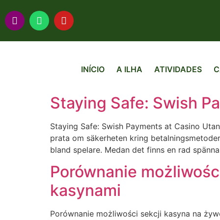
INÍCIO
A ILHA
ATIVIDADES
C
Staying Safe: Swish P
Staying Safe: Swish Payments at Casino Utan 
prata om säkerheten kring betalningsmetoder. 
bland spelare. Medan det finns en rad spännan
Porównanie możliwości
kasynami
Porównanie możliwości sekcji kasyna na żyw