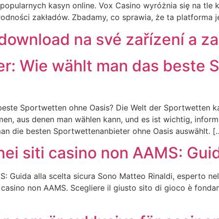
pularnych kasyn online. Vox Casino wyróżnia się na tle 
odności zakładów. Zbadamy, co sprawia, że ta platforma j
download na své zařízení a za
er: Wie wählt man das beste 
beste Sportwetten ohne Oasis? Die Welt der Sportwetten ka
men, aus denen man wählen kann, und es ist wichtig, inform
man die besten Sportwettenanbieter ohne Oasis auswählt. [
 nei siti casino non AAMS: Guid
MS: Guida alla scelta sicura Sono Matteo Rinaldi, esperto nel
iti casino non AAMS. Scegliere il giusto sito di gioco è fond