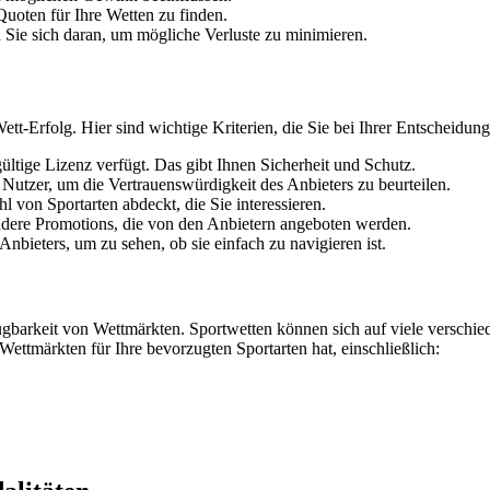
Quoten für Ihre Wetten zu finden.
 Sie sich daran, um mögliche Verluste zu minimieren.
tt-Erfolg. Hier sind wichtige Kriterien, die Sie bei Ihrer Entscheidung
ültige Lizenz verfügt. Das gibt Ihnen Sicherheit und Schutz.
tzer, um die Vertrauenswürdigkeit des Anbieters zu beurteilen.
hl von Sportarten abdeckt, die Sie interessieren.
dere Promotions, die von den Anbietern angeboten werden.
nbieters, um zu sehen, ob sie einfach zu navigieren ist.
fügbarkeit von Wettmärkten. Sportwetten können sich auf viele verschi
 Wettmärkten für Ihre bevorzugten Sportarten hat, einschließlich: