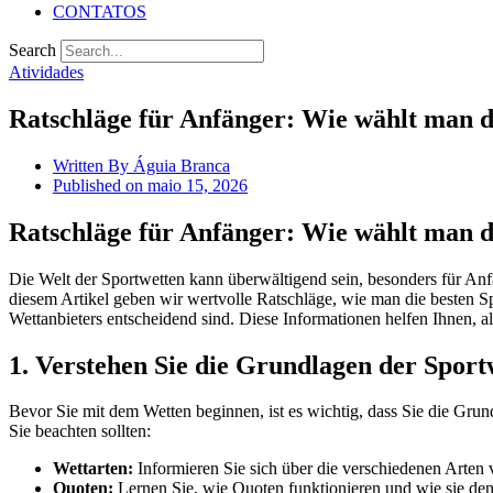
CONTATOS
Search
Atividades
Ratschläge für Anfänger: Wie wählt man d
Written By
Águia Branca
Published on
maio 15, 2026
Ratschläge für Anfänger: Wie wählt man d
Die Welt der Sportwetten kann überwältigend sein, besonders für Anfä
diesem Artikel geben wir wertvolle Ratschläge, wie man die besten S
Wettanbieters entscheidend sind. Diese Informationen helfen Ihnen, al
1. Verstehen Sie die Grundlagen der Sport
Bevor Sie mit dem Wetten beginnen, ist es wichtig, dass Sie die Grund
Sie beachten sollten:
Wettarten:
Informieren Sie sich über die verschiedenen Arte
Quoten:
Lernen Sie, wie Quoten funktionieren und wie sie de