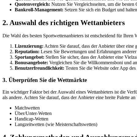
Quotenvergleich:
Nutzen Sie Vergleichsseiten, um die besten 
Bankroll-Management:
Setzen Sie sich ein Budget und halten
2. Auswahl des richtigen Wettanbieters
Die Wahl des besten Sportwettenanbieters ist entscheidend für Ihren We
Lizenzierung:
Achten Sie darauf, dass der Anbieter über eine g
Reputation:
Lesen Sie Bewertungen und Erfahrungen anderer Nu
Sportangebot:
Stellen Sie sicher, dass der Anbieter eine Vielza
Bonusangebote:
Vergleichen Sie die Willkommensboni und an
Benutzerfreundlichkeit:
Testen Sie die Website oder App des A
3. Überprüfen Sie die Wettmärkte
Ein wichtiger Faktor bei der Auswahl eines Wettanbieters ist die Ver
als andere. Achten Sie darauf, dass der Anbieter eine breite Palette an
Matchwetten
Über/Unter-Wetten
Handicap-Wetten
Langzeitwetten (wie Meisterschaftswetten)