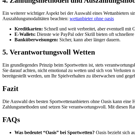
4. Zahlungsmethoden und Auszahlungsmod
Ein weiterer wichtiger Aspekt bei der Auswahl eines Wettanbieters 
Auszahlungsmodalitäten beachten:
wettanbieter ohne oasis
Kreditkarten:
Schnell und weit verbreitet, aber eventuell mit
E-Wallets:
Dienste wie PayPal oder Skrill bieten oft schneller
Banküberweisungen:
Sicher, kann aber länger dauern.
5. Verantwortungsvoll Wetten
Ein grundlegendes Prinzip beim Sportwetten ist, stets verantwortungs
Sie darauf achten, nicht emotional zu wetten und sich von Verlusten
bereitgestellt werden, um Ihr Spielverhalten zu überwachen und gege
Fazit
Die Auswahl des besten Sportwettenanbieters ohne Oasis kann eine He
Zahlungsmethoden und setzen Sie verantwortungsvoll. Mit diesen Ratsc
FAQs
Was bedeutet “Oasis” bei Sportwetten?
Oasis bezieht sich au