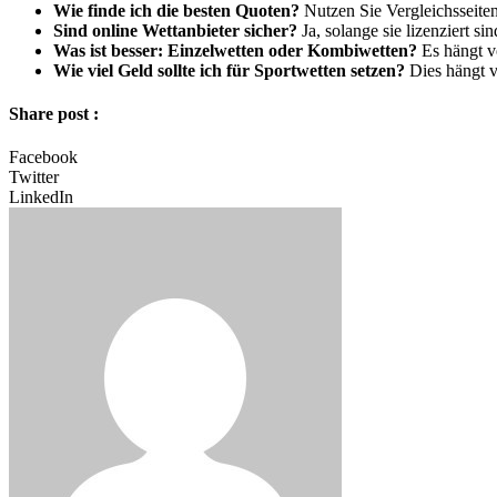
Wie finde ich die besten Quoten?
Nutzen Sie Vergleichsseiten
Sind online Wettanbieter sicher?
Ja, solange sie lizenziert s
Was ist besser: Einzelwetten oder Kombiwetten?
Es hängt v
Wie viel Geld sollte ich für Sportwetten setzen?
Dies hängt v
Share post :
Facebook
Twitter
LinkedIn