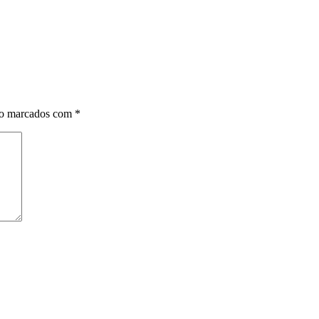
ão marcados com
*