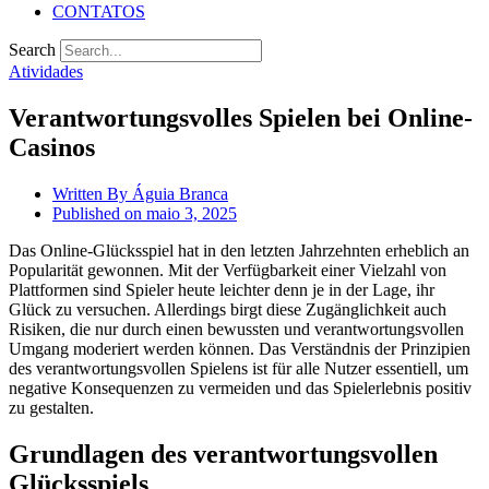
CONTATOS
Search
Atividades
Verantwortungsvolles Spielen bei Online-
Casinos
Written By
Águia Branca
Published on
maio 3, 2025
Das Online-Glücksspiel hat in den letzten Jahrzehnten erheblich an
Popularität gewonnen. Mit der Verfügbarkeit einer Vielzahl von
Plattformen sind Spieler heute leichter denn je in der Lage, ihr
Glück zu versuchen. Allerdings birgt diese Zugänglichkeit auch
Risiken, die nur durch einen bewussten und verantwortungsvollen
Umgang moderiert werden können. Das Verständnis der Prinzipien
des verantwortungsvollen Spielens ist für alle Nutzer essentiell, um
negative Konsequenzen zu vermeiden und das Spielerlebnis positiv
zu gestalten.
Grundlagen des verantwortungsvollen
Glücksspiels