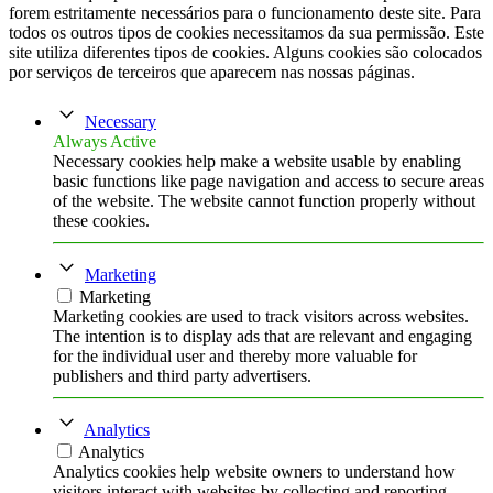
forem estritamente necessários para o funcionamento deste site. Para
todos os outros tipos de cookies necessitamos da sua permissão. Este
site utiliza diferentes tipos de cookies. Alguns cookies são colocados
por serviços de terceiros que aparecem nas nossas páginas.
Necessary
Always Active
Necessary cookies help make a website usable by enabling
basic functions like page navigation and access to secure areas
of the website. The website cannot function properly without
these cookies.
Marketing
Marketing
Marketing cookies are used to track visitors across websites.
The intention is to display ads that are relevant and engaging
for the individual user and thereby more valuable for
publishers and third party advertisers.
Analytics
Analytics
Analytics cookies help website owners to understand how
visitors interact with websites by collecting and reporting