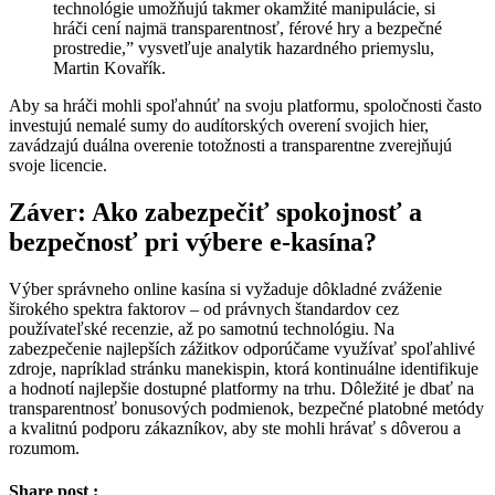
technológie umožňujú takmer okamžité manipulácie, si
hráči cení najmä transparentnosť, férové hry a bezpečné
prostredie,” vysvetľuje analytik hazardného priemyslu,
Martin Kovařík.
Aby sa hráči mohli spoľahnúť na svoju platformu, spoločnosti často
investujú nemalé sumy do audítorských overení svojich hier,
zavádzajú duálna overenie totožnosti a transparentne zverejňujú
svoje licencie.
Záver: Ako zabezpečiť spokojnosť a
bezpečnosť pri výbere e-kasína?
Výber správneho online kasína si vyžaduje dôkladné zváženie
širokého spektra faktorov – od právnych štandardov cez
používateľské recenzie, až po samotnú technológiu. Na
zabezpečenie najlepších zážitkov odporúčame využívať spoľahlivé
zdroje, napríklad stránku manekispin, ktorá kontinuálne identifikuje
a hodnotí najlepšie dostupné platformy na trhu. Dôležité je dbať na
transparentnosť bonusových podmienok, bezpečné platobné metódy
a kvalitnú podporu zákazníkov, aby ste mohli hrávať s dôverou a
rozumom.
Share post :