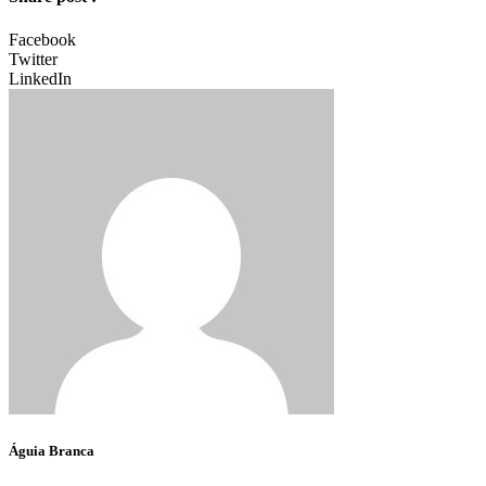
Facebook
Twitter
LinkedIn
Águia Branca