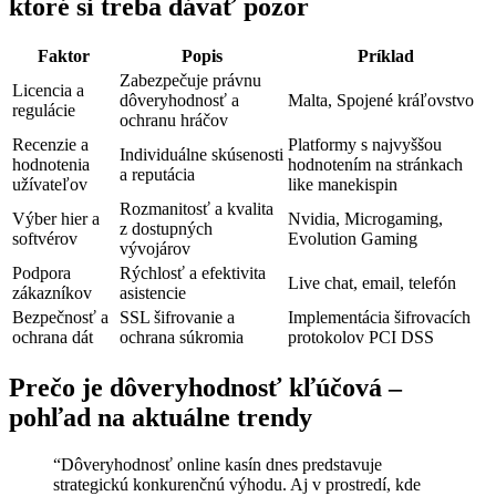
ktoré si treba dávať pozor
Faktor
Popis
Príklad
Zabezpečuje právnu
Licencia a
dôveryhodnosť a
Malta, Spojené kráľovstvo
regulácie
ochranu hráčov
Recenzie a
Platformy s najvyššou
Individuálne skúsenosti
hodnotenia
hodnotením na stránkach
a reputácia
užívateľov
like manekispin
Rozmanitosť a kvalita
Výber hier a
Nvidia, Microgaming,
z dostupných
softvérov
Evolution Gaming
vývojárov
Podpora
Rýchlosť a efektivita
Live chat, email, telefón
zákazníkov
asistencie
Bezpečnosť a
SSL šifrovanie a
Implementácia šifrovacích
ochrana dát
ochrana súkromia
protokolov PCI DSS
Prečo je dôveryhodnosť kľúčová –
pohľad na aktuálne trendy
“Dôveryhodnosť online kasín dnes predstavuje
strategickú konkurenčnú výhodu. Aj v prostredí, kde