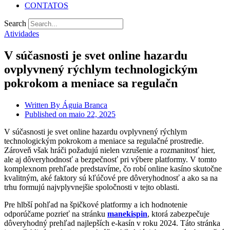
CONTATOS
Search
Atividades
V súčasnosti je svet online hazardu
ovplyvnený rýchlym technologickým
pokrokom a meniace sa regulačn
Written By
Águia Branca
Published on
maio 22, 2025
V súčasnosti je svet online hazardu ovplyvnený rýchlym
technologickým pokrokom a meniace sa regulačné prostredie.
Zároveň však hráči požadujú nielen vzrušenie a rozmanitosť hier,
ale aj dôveryhodnosť a bezpečnosť pri výbere platformy. V tomto
komplexnom prehľade predstavíme, čo robí online kasíno skutočne
kvalitným, aké faktory sú kľúčové pre dôveryhodnosť a ako sa na
trhu formujú najvplyvnejšie spoločnosti v tejto oblasti.
Pre hlbší pohľad na špičkové platformy a ich hodnotenie
odporúčame pozrieť na stránku
manekispin
, ktorá zabezpečuje
dôveryhodný prehľad najlepších e-kasín v roku 2024. Táto stránka