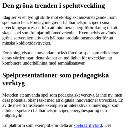
Den gröna trenden i spelutveckling
Idag ser vi ett tydligt skifte mot ekologiskt ansvarstagande inom
spelbranschen. Företag integrerar hållbarhetsprinciper i sina
utvecklingsprocesser, från att minimera energiförbrukning till att
skapa spel som främjar miljömedvetenhet. Exempelvis används
gröna serveralternativ och hållbara produktionsmetoder för att
minska koldioxidavtrycket.
Forskning visar att användare också föredrar spel som reflekterar
deras värderingar; detta skapar en möjlighet för utvecklare att
kombinera underhållning med samhällsansvar.
Spelpresentationer som pedagogiska
verktyg
Metoden att använda spel som pedagogiskt verktyg är inte ny, men
dess potential ökar i takt med att digitala innovationer utvecklas. En
av de mest framstående exemplen är interaktiva simuleringar som
utbildar spelare i hållbarhetsprinciper, energibesparing och
miljöskydd.
En plattform som exemplifierar detta är
spela Driftybird
. Det