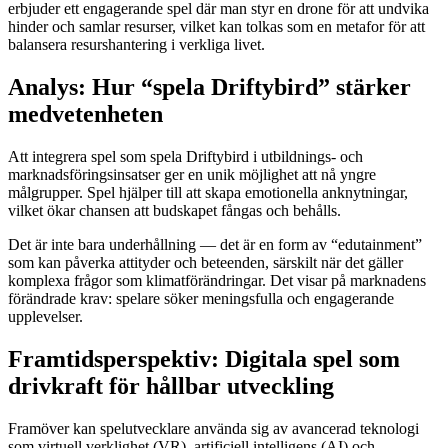
erbjuder ett engagerande spel där man styr en drone för att undvika
hinder och samlar resurser, vilket kan tolkas som en metafor för att
balansera resurshantering i verkliga livet.
Analys: Hur “spela Driftybird” stärker
medvetenheten
Att integrera spel som spela Driftybird i utbildnings- och
marknadsföringsinsatser ger en unik möjlighet att nå yngre
målgrupper. Spel hjälper till att skapa emotionella anknytningar,
vilket ökar chansen att budskapet fångas och behålls.
Det är inte bara underhållning — det är en form av “edutainment”
som kan påverka attityder och beteenden, särskilt när det gäller
komplexa frågor som klimatförändringar. Det visar på marknadens
förändrade krav: spelare söker meningsfulla och engagerande
upplevelser.
Framtidsperspektiv: Digitala spel som
drivkraft för hållbar utveckling
Framöver kan spelutvecklare använda sig av avancerad teknologi
som virtuell verklighet (VR), artificiell intelligens (AI) och