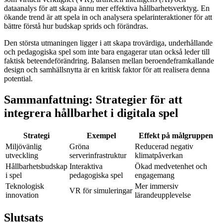
dataanalys för att skapa ännu mer effektiva hållbarhetsverktyg. En
ökande trend är att spela in och analysera spelarinteraktioner för att
bättre förstå hur budskap sprids och förändras.
Den största utmaningen ligger i att skapa trovärdiga, underhållande
och pedagogiska spel som inte bara engagerar utan också leder till
faktisk beteendeförändring. Balansen mellan beroendeframkallande
design och samhällsnytta är en kritisk faktor för att realisera denna
potential.
Sammanfattning: Strategier för att
integrera hållbarhet i digitala spel
Strategi
Exempel
Effekt på målgruppen
Miljövänlig
Gröna
Reducerad negativ
utveckling
serverinfrastruktur
klimatpåverkan
Hållbarhetsbudskap
Interaktiva
Ökad medvetenhet och
i spel
pedagogiska spel
engagemang
Teknologisk
Mer immersiv
VR för simuleringar
innovation
lärandeupplevelse
Slutsats