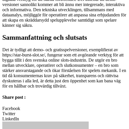
versioner sannolikt kommer att bli ännu mer integrerade, interaktiva
och informativa. Den tekniska utvecklingen, tillsammans med
dataanalys, möjliggör för operatörer att anpassa sina erbjudanden för
att skapa en skräddarsydd spelupplevelse samtidigt som spelare
känner sig säkra.
Sammanfattning och slutsats
Det är tydligt att demo- och gratisspelversioner, exemplifierat av
https://star-burst-slot.se/, fungerar som ett avgörande verktyg för att
bygga tillit i den svenska online slots-industrin. De utgör en bro
mellan utvecklare, operatörer och slutkonsumenter – en bro som
stärker ansvarstagande och ökar förståelsen för spelets mekanik. I en
tid då konsumenternas krav på säkerhet, transparens och rättvisa
dyskuteras i alla led, är detta just den öppenhet som kan bana väg
för en hållbar och trovärdig tillväxt.
Share post :
Facebook
Twitter
LinkedIn