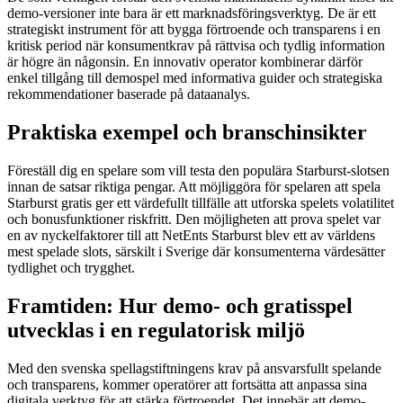
demo-versioner inte bara är ett marknadsföringsverktyg. De är ett
strategiskt instrument för att bygga förtroende och transparens i en
kritisk period när konsumentkrav på rättvisa och tydlig information
är högre än någonsin. En innovativ operator kombinerar därför
enkel tillgång till demospel med informativa guider och strategiska
rekommendationer baserade på dataanalys.
Praktiska exempel och branschinsikter
Föreställ dig en spelare som vill testa den populära Starburst-slotsen
innan de satsar riktiga pengar. Att möjliggöra för spelaren att spela
Starburst gratis ger ett värdefullt tillfälle att utforska spelets volatilitet
och bonusfunktioner riskfritt. Den möjligheten att prova spelet var
en av nyckelfaktorer till att NetEnts Starburst blev ett av världens
mest spelade slots, särskilt i Sverige där konsumenterna värdesätter
tydlighet och trygghet.
Framtiden: Hur demo- och gratisspel
utvecklas i en regulatorisk miljö
Med den svenska spellagstiftningens krav på ansvarsfullt spelande
och transparens, kommer operatörer att fortsätta att anpassa sina
digitala verktyg för att stärka förtroendet. Det innebär att demo-