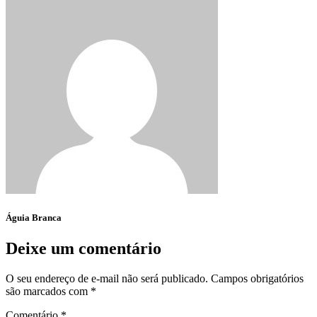
Águia Branca
Deixe um comentário
O seu endereço de e-mail não será publicado.
Campos obrigatórios
são marcados com
*
Comentário
*