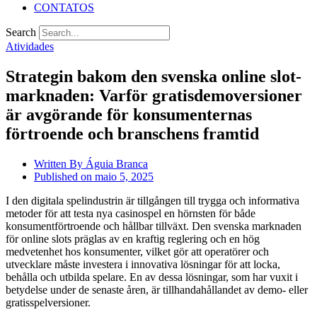
CONTATOS
Search
Atividades
Strategin bakom den svenska online slot-
marknaden: Varför gratisdemoversioner
är avgörande för konsumenternas
förtroende och branschens framtid
Written By
Águia Branca
Published on
maio 5, 2025
I den digitala spelindustrin är tillgången till trygga och informativa
metoder för att testa nya casinospel en hörnsten för både
konsumentförtroende och hållbar tillväxt. Den svenska marknaden
för online slots präglas av en kraftig reglering och en hög
medvetenhet hos konsumenter, vilket gör att operatörer och
utvecklare måste investera i innovativa lösningar för att locka,
behålla och utbilda spelare. En av dessa lösningar, som har vuxit i
betydelse under de senaste åren, är tillhandahållandet av demo- eller
gratisspelversioner.