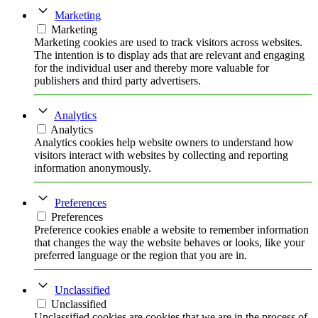
Marketing
Marketing
Marketing cookies are used to track visitors across websites.
The intention is to display ads that are relevant and engaging
for the individual user and thereby more valuable for
publishers and third party advertisers.
Analytics
Analytics
Analytics cookies help website owners to understand how
visitors interact with websites by collecting and reporting
information anonymously.
Preferences
Preferences
Preference cookies enable a website to remember information
that changes the way the website behaves or looks, like your
preferred language or the region that you are in.
Unclassified
Unclassified
Unclassified cookies are cookies that we are in the process of