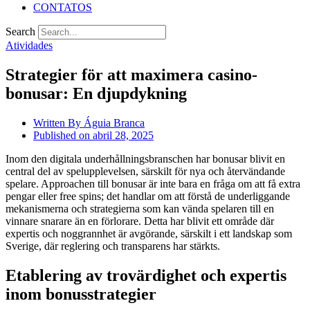
CONTATOS
Search
Atividades
Strategier för att maximera casino-
bonusar: En djupdykning
Written By
Águia Branca
Published on
abril 28, 2025
Inom den digitala underhållningsbranschen har bonusar blivit en
central del av spelupplevelsen, särskilt för nya och återvändande
spelare. Approache​n till bonusar är inte bara en fråga om att få extra
pengar eller free spins; det handlar om att förstå de underliggande
mekanismerna och strategierna som kan vända spelaren till en
vinnare snarare än en förlorare. Detta har blivit ett område där
expertis och noggrannhet är avgörande, särskilt i ett landskap som
Sverige, där reglering och transparens har stärkts.
Etablering av trovärdighet och expertis
inom bonusstrategier