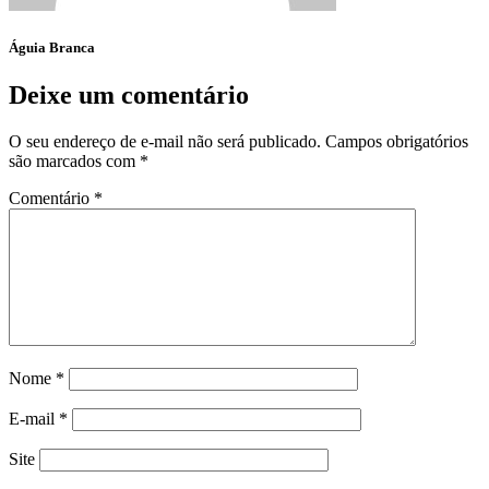
Águia Branca
Deixe um comentário
O seu endereço de e-mail não será publicado.
Campos obrigatórios
são marcados com
*
Comentário
*
Nome
*
E-mail
*
Site