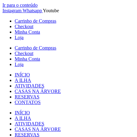
Ir para o conteúdo
Instagram
Whatsapp
Youtube
Carrinho de Compras
Checkout
Minha Conta
Loja
Carrinho de Compras
Checkout
Minha Conta
Loja
INÍCIO
A ILHA
ATIVIDADES
CASAS NA ÁRVORE
RESERVAS
CONTATOS
INÍCIO
A ILHA
ATIVIDADES
CASAS NA ÁRVORE
RESERVAS