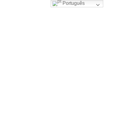
Português