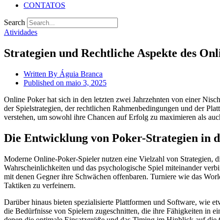
CONTATOS
Search
Atividades
Strategien und Rechtliche Aspekte des On
Written By
Águia Branca
Published on
maio 3, 2025
Online Poker hat sich in den letzten zwei Jahrzehnten von einer Nis
der Spielstrategien, der rechtlichen Rahmenbedingungen und der Plattf
verstehen, um sowohl ihre Chancen auf Erfolg zu maximieren als auch
Die Entwicklung von Poker-Strategien in d
Moderne Online-Poker-Spieler nutzen eine Vielzahl von Strategien, die
Wahrscheinlichkeiten und das psychologische Spiel miteinander ver
mit denen Gegner ihre Schwächen offenbaren. Turniere wie das World S
Taktiken zu verfeinern.
Darüber hinaus bieten spezialisierte Plattformen und Software, wie e
die Bedürfnisse von Spielern zugeschnitten, die ihre Fähigkeiten in 
denen die optimale Einsatzgröße und das Timing im Hinblick auf die 