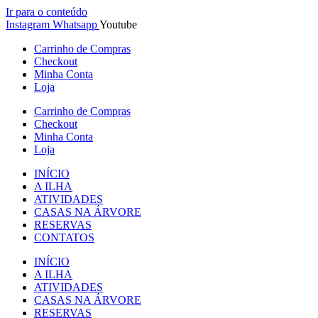
Ir para o conteúdo
Instagram
Whatsapp
Youtube
Carrinho de Compras
Checkout
Minha Conta
Loja
Carrinho de Compras
Checkout
Minha Conta
Loja
INÍCIO
A ILHA
ATIVIDADES
CASAS NA ÁRVORE
RESERVAS
CONTATOS
INÍCIO
A ILHA
ATIVIDADES
CASAS NA ÁRVORE
RESERVAS