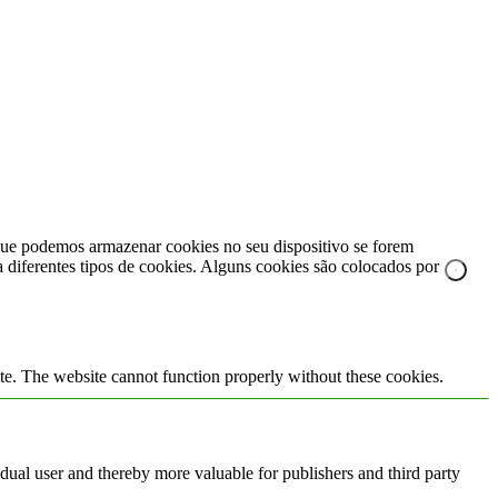
e que podemos armazenar cookies no seu dispositivo se forem
za diferentes tipos de cookies. Alguns cookies são colocados por
te. The website cannot function properly without these cookies.
vidual user and thereby more valuable for publishers and third party