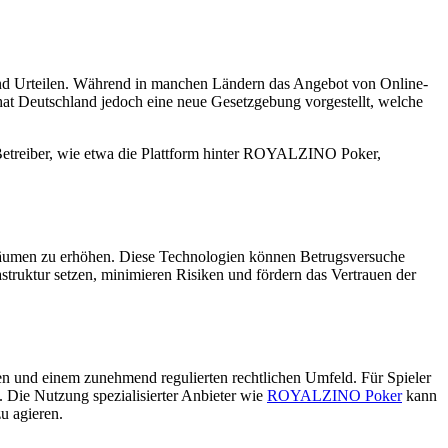
 und Urteilen. Während in manchen Ländern das Angebot von Online-
1 hat Deutschland jedoch eine neue Gesetzgebung vorgestellt, welche
me Betreiber, wie etwa die Plattform hinter ROYALZINO Poker,
rräumen zu erhöhen. Diese Technologien können Betrugsversuche
struktur setzen, minimieren Risiken und fördern das Vertrauen der
en und einem zunehmend regulierten rechtlichen Umfeld. Für Spieler
n. Die Nutzung spezialisierter Anbieter wie
ROYALZINO Poker
kann
u agieren.