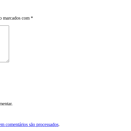
ão marcados com
*
mentar.
em comentários são processados
.