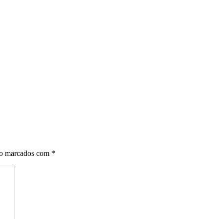
ão marcados com
*