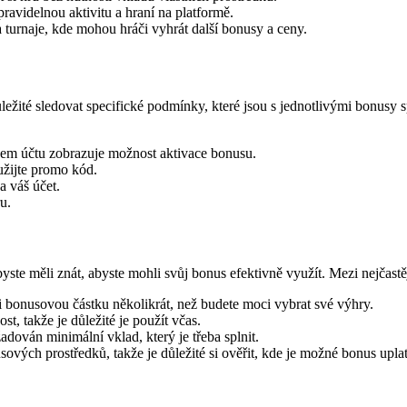
videlnou aktivitu a hraní na platformě.
 turnaje, kde mohou hráči vyhrát další bonusy a ceny.
ežité sledovat specifické podmínky, které jsou s jednotlivými bonusy 
ašem účtu zobrazuje možnost aktivace bonusu.
užijte promo kód.
a váš účet.
u.
te měli znát, abyste mohli svůj bonus efektivně využít. Mezi nejčastě
i bonusovou částku několikrát, než budete moci vybrat své výhry.
, takže je důležité je použít včas.
dován minimální vklad, který je třeba splnit.
vých prostředků, takže je důležité si ověřit, kde je možné bonus uplat