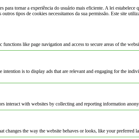
s para tornar a experiência do usuário mais eficiente. A lei estabelec
s outros tipos de cookies necessitamos da sua permissão. Este site utili
 functions like page navigation and access to secure areas of the websi
e intention is to display ads that are relevant and engaging for the indi
rs interact with websites by collecting and reporting information anon
t changes the way the website behaves or looks, like your preferred la