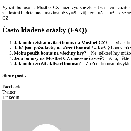
Využití bonusů na Mostbet CZ může výrazně zlepšit váš herní zážitek 
znalostmi budete moci maximálně využít svůj herní účet a užít si vzruš
CZ.
Často kladené otázky (FAQ)
Jak mohu získat uvítací bonus na Mostbet CZ?
– Uvítací bo
Jaké jsou požadavky na sázení bonusů?
– Každý bonus má sp
Mohu použít bonus na všechny hry?
– Ne, některé hry můžou 
Jsou bonusy na Mostbet CZ omezené časově?
– Ano, některé
Jak mohu zrušit aktivaci bonusu?
– Zrušení bonusu obvykle 
Share post :
Facebook
Twitter
LinkedIn