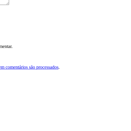
mentar.
em comentários são processados
.