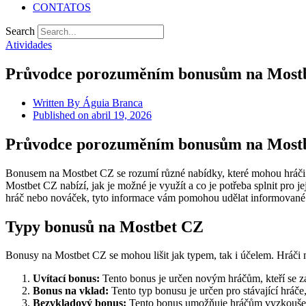
CONTATOS
Search
Atividades
Průvodce porozuměním bonusům na Most
Written By
Águia Branca
Published on
abril 19, 2026
Průvodce porozuměním bonusům na Most
Bonusem na Mostbet CZ se rozumí různé nabídky, které mohou hráči v
Mostbet CZ nabízí, jak je možné je využít a co je potřeba splnit pro 
hráč nebo nováček, tyto informace vám pomohou udělat informované
Typy bonusů na Mostbet CZ
Bonusy na Mostbet CZ se mohou lišit jak typem, tak i účelem. Hráči m
Uvítací bonus:
Tento bonus je určen novým hráčům, kteří se za
Bonus na vklad:
Tento typ bonusu je určen pro stávající hráče,
Bezvkladový bonus:
Tento bonus umožňuje hráčům vyzkoušet s