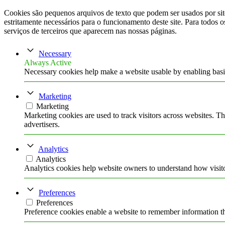
Cookies são pequenos arquivos de texto que podem ser usados por site
estritamente necessários para o funcionamento deste site. Para todos o
serviços de terceiros que aparecem nas nossas páginas.
Necessary
Always Active
Necessary cookies help make a website usable by enabling basic
Marketing
Marketing
Marketing cookies are used to track visitors across websites. Th
advertisers.
Analytics
Analytics
Analytics cookies help website owners to understand how visito
Preferences
Preferences
Preference cookies enable a website to remember information tha