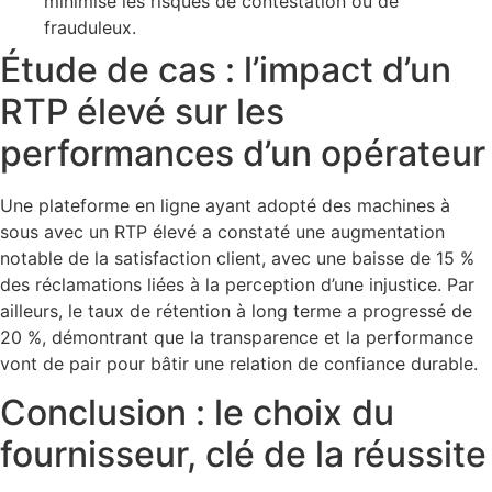
minimise les risques de contestation ou de
frauduleux.
Étude de cas : l’impact d’un
RTP élevé sur les
performances d’un opérateur
Une plateforme en ligne ayant adopté des machines à
sous avec un RTP élevé a constaté une augmentation
notable de la satisfaction client, avec une baisse de 15 %
des réclamations liées à la perception d’une injustice. Par
ailleurs, le taux de rétention à long terme a progressé de
20 %, démontrant que la transparence et la performance
vont de pair pour bâtir une relation de confiance durable.
Conclusion : le choix du
fournisseur, clé de la réussite