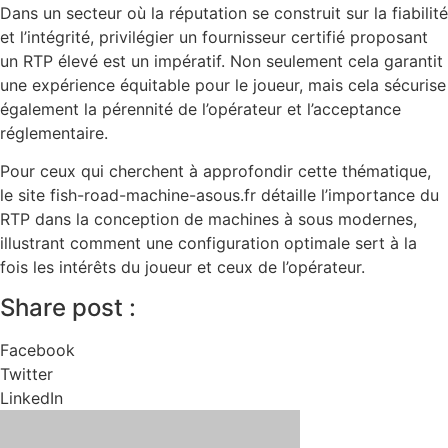
Dans un secteur où la réputation se construit sur la fiabilité
et l’intégrité, privilégier un fournisseur certifié proposant
un
RTP élevé
est un impératif. Non seulement cela garantit
une expérience équitable pour le joueur, mais cela sécurise
également la pérennité de l’opérateur et l’acceptance
réglementaire.
Pour ceux qui cherchent à approfondir cette thématique,
le site fish-road-machine-asous.fr détaille l’importance du
RTP dans la conception de machines à sous modernes,
illustrant comment une configuration optimale sert à la
fois les intérêts du joueur et ceux de l’opérateur.
Share post :
Facebook
Twitter
LinkedIn