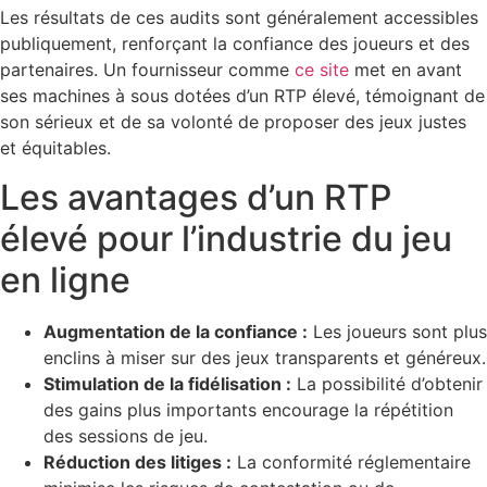
Les résultats de ces audits sont généralement accessibles
publiquement, renforçant la confiance des joueurs et des
partenaires. Un fournisseur comme
ce site
met en avant
ses machines à sous dotées d’un
RTP élevé
, témoignant de
son sérieux et de sa volonté de proposer des jeux justes
et équitables.
Les avantages d’un RTP
élevé pour l’industrie du jeu
en ligne
Augmentation de la confiance :
Les joueurs sont plus
enclins à miser sur des jeux transparents et généreux.
Stimulation de la fidélisation :
La possibilité d’obtenir
des gains plus importants encourage la répétition
des sessions de jeu.
Réduction des litiges :
La conformité réglementaire