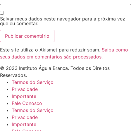
Salvar meus dados neste navegador para a próxima vez
que eu comentar.
Este site utiliza o Akismet para reduzir spam.
Saiba como
seus dados em comentários são processados
.
© 2023 Instituto Águia Branca. Todos os Direitos
Reservados.
Termos do Serviço
Privacidade
Importante
Fale Conosco
Termos do Serviço
Privacidade
Importante