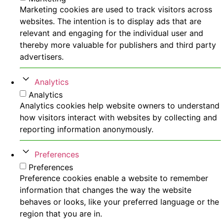
Marketing cookies are used to track visitors across
websites. The intention is to display ads that are
relevant and engaging for the individual user and
thereby more valuable for publishers and third party
advertisers.
Analytics
Analytics
Analytics cookies help website owners to understand
how visitors interact with websites by collecting and
reporting information anonymously.
Preferences
Preferences
Preference cookies enable a website to remember
information that changes the way the website
behaves or looks, like your preferred language or the
region that you are in.