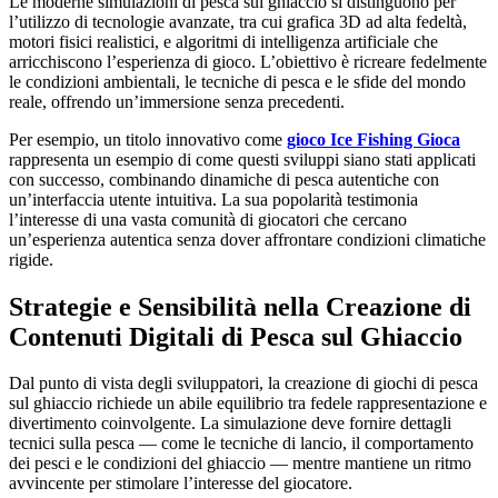
Le moderne simulazioni di pesca sul ghiaccio si distinguono per
l’utilizzo di tecnologie avanzate, tra cui grafica 3D ad alta fedeltà,
motori fisici realistici, e algoritmi di intelligenza artificiale che
arricchiscono l’esperienza di gioco. L’obiettivo è ricreare fedelmente
le condizioni ambientali, le tecniche di pesca e le sfide del mondo
reale, offrendo un’immersione senza precedenti.
Per esempio, un titolo innovativo come
gioco Ice Fishing Gioca
rappresenta un esempio di come questi sviluppi siano stati applicati
con successo, combinando dinamiche di pesca autentiche con
un’interfaccia utente intuitiva. La sua popolarità testimonia
l’interesse di una vasta comunità di giocatori che cercano
un’esperienza autentica senza dover affrontare condizioni climatiche
rigide.
Strategie e Sensibilità nella Creazione di
Contenuti Digitali di Pesca sul Ghiaccio
Dal punto di vista degli sviluppatori, la creazione di giochi di pesca
sul ghiaccio richiede un abile equilibrio tra fedele rappresentazione e
divertimento coinvolgente. La simulazione deve fornire dettagli
tecnici sulla pesca — come le tecniche di lancio, il comportamento
dei pesci e le condizioni del ghiaccio — mentre mantiene un ritmo
avvincente per stimolare l’interesse del giocatore.