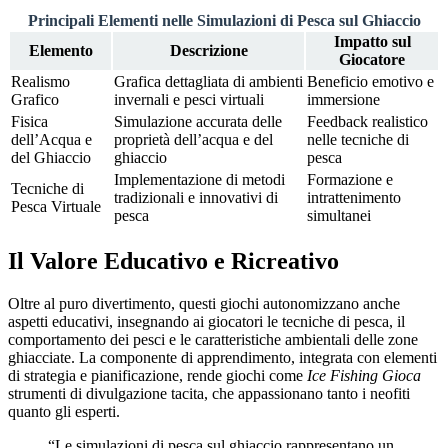
Principali Elementi nelle Simulazioni di Pesca sul Ghiaccio
Impatto sul
Elemento
Descrizione
Giocatore
Realismo
Grafica dettagliata di ambienti
Beneficio emotivo e
Grafico
invernali e pesci virtuali
immersione
Fisica
Simulazione accurata delle
Feedback realistico
dell’Acqua e
proprietà dell’acqua e del
nelle tecniche di
del Ghiaccio
ghiaccio
pesca
Implementazione di metodi
Formazione e
Tecniche di
tradizionali e innovativi di
intrattenimento
Pesca Virtuale
pesca
simultanei
Il Valore Educativo e Ricreativo
Oltre al puro divertimento, questi giochi autonomizzano anche
aspetti educativi, insegnando ai giocatori le tecniche di pesca, il
comportamento dei pesci e le caratteristiche ambientali delle zone
ghiacciate. La componente di apprendimento, integrata con elementi
di strategia e pianificazione, rende giochi come
Ice Fishing Gioca
strumenti di divulgazione tacita, che appassionano tanto i neofiti
quanto gli esperti.
“Le simulazioni di pesca sul ghiaccio rappresentano un