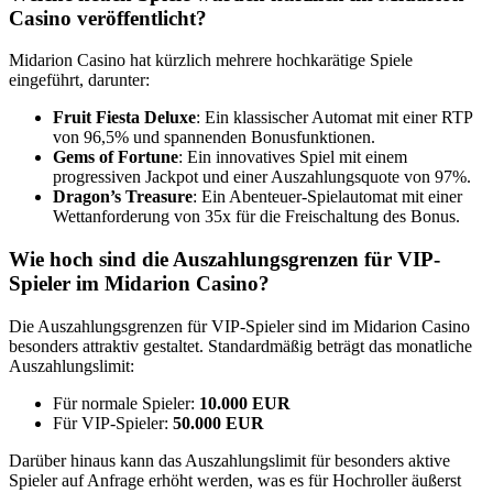
Casino veröffentlicht?
Midarion Casino hat kürzlich mehrere hochkarätige Spiele
eingeführt, darunter:
Fruit Fiesta Deluxe
: Ein klassischer Automat mit einer RTP
von 96,5% und spannenden Bonusfunktionen.
Gems of Fortune
: Ein innovatives Spiel mit einem
progressiven Jackpot und einer Auszahlungsquote von 97%.
Dragon’s Treasure
: Ein Abenteuer-Spielautomat mit einer
Wettanforderung von 35x für die Freischaltung des Bonus.
Wie hoch sind die Auszahlungsgrenzen für VIP-
Spieler im Midarion Casino?
Die Auszahlungsgrenzen für VIP-Spieler sind im Midarion Casino
besonders attraktiv gestaltet. Standardmäßig beträgt das monatliche
Auszahlungslimit:
Für normale Spieler:
10.000 EUR
Für VIP-Spieler:
50.000 EUR
Darüber hinaus kann das Auszahlungslimit für besonders aktive
Spieler auf Anfrage erhöht werden, was es für Hochroller äußerst