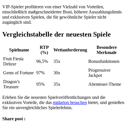
VIP-Spieler profitieren von einer Vielzahl von Vorteilen,
einschließlich maßgeschneiderter Boni, höherer Auszahlungslimits
und exklusiven Spielen, die für gewöhnliche Spieler nicht
zugänglich sind.
Vergleichstabelle der neuesten Spiele
RTP
Besondere
Spielname
Wettanforderung
(%)
Merkmale
Fruit Fiesta
96,5%
35x
Bonusfunktionen
Deluxe
Progressiver
Gems of Fortune
97%
30x
Jackpot
Dragon’s
95%
35x
Abenteuer-Theme
Treasure
Erleben Sie die neuesten Spielveröffentlichungen und die
exklusiven Vorteile, die das
midarion besuchen
bietet, und genießen
Sie ein unvergleichliches Spielerlebnis.
Share post :