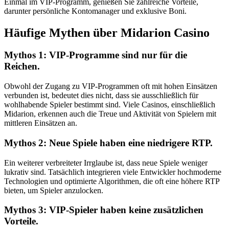
Einmal im VIP-Programm, genießen Sie zahlreiche Vorteile,
darunter persönliche Kontomanager und exklusive Boni.
Häufige Mythen über Midarion Casino
Mythos 1: VIP-Programme sind nur für die
Reichen.
Obwohl der Zugang zu VIP-Programmen oft mit hohen Einsätzen
verbunden ist, bedeutet dies nicht, dass sie ausschließlich für
wohlhabende Spieler bestimmt sind. Viele Casinos, einschließlich
Midarion, erkennen auch die Treue und Aktivität von Spielern mit
mittleren Einsätzen an.
Mythos 2: Neue Spiele haben eine niedrigere RTP.
Ein weiterer verbreiteter Irrglaube ist, dass neue Spiele weniger
lukrativ sind. Tatsächlich integrieren viele Entwickler hochmoderne
Technologien und optimierte Algorithmen, die oft eine höhere RTP
bieten, um Spieler anzulocken.
Mythos 3: VIP-Spieler haben keine zusätzlichen
Vorteile.