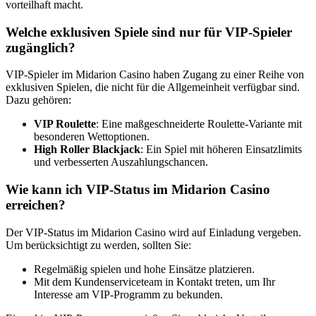
vorteilhaft macht.
Welche exklusiven Spiele sind nur für VIP-Spieler
zugänglich?
VIP-Spieler im Midarion Casino haben Zugang zu einer Reihe von
exklusiven Spielen, die nicht für die Allgemeinheit verfügbar sind.
Dazu gehören:
VIP Roulette
: Eine maßgeschneiderte Roulette-Variante mit
besonderen Wettoptionen.
High Roller Blackjack
: Ein Spiel mit höheren Einsatzlimits
und verbesserten Auszahlungschancen.
Wie kann ich VIP-Status im Midarion Casino
erreichen?
Der VIP-Status im Midarion Casino wird auf Einladung vergeben.
Um berücksichtigt zu werden, sollten Sie:
Regelmäßig spielen und hohe Einsätze platzieren.
Mit dem Kundenserviceteam in Kontakt treten, um Ihr
Interesse am VIP-Programm zu bekunden.