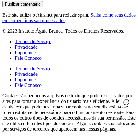
Este site utiliza o Akismet para reduzir spam.
Saiba como seus dados
em comentários são processados
.
© 2023 Instituto Águia Branca. Todos os Direitos Reservados.
Termos do Serviço
Privacidade
Importante
Fale Conosco
Termos do Serviço
Privacidade
Importante
Fale Conosco
Cookies são pequenos arquivos de texto que podem ser usados por
sites para tornar a experiência do usuário mais eficiente. A lei
estabelece que podemos armazenar cookies no seu dispositivo se
forem estritamente necessários para o funcionamento deste site. Para
todos os outros tipos de cookies necessitamos da sua permissão. Este
site utiliza diferentes tipos de cookies. Alguns cookies são colocados
por serviços de terceiros que aparecem nas nossas páginas.