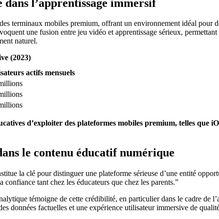
e dans l’apprentissage immersif
 des terminaux mobiles premium, offrant un environnement idéal pour de
oquent une fusion entre jeu vidéo et apprentissage sérieux, permettant
ment naturel.
ive (2023)
isateurs actifs mensuels
millions
millions
millions
ucatives d’exploiter des plateformes mobiles premium, telles que i
 dans le contenu éducatif numérique
stitue la clé pour distinguer une plateforme sérieuse d’une entité opportu
a confiance tant chez les éducateurs que chez les parents.”
lytique témoigne de cette crédibilité, en particulier dans le cadre de l’a
s données factuelles et une expérience utilisateur immersive de qualité