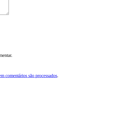
mentar.
em comentários são processados
.