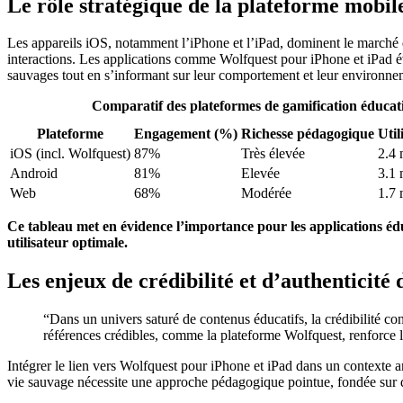
Le rôle stratégique de la plateforme mobil
Les appareils iOS, notamment l’iPhone et l’iPad, dominent le marché
interactions. Les applications comme Wolfquest pour iPhone et iPad év
sauvages tout en s’informant sur leur comportement et leur environne
Comparatif des plateformes de gamification éducat
Plateforme
Engagement (%)
Richesse pédagogique
Util
iOS (incl. Wolfquest)
87%
Très élevée
2.4 
Android
81%
Elevée
3.1 
Web
68%
Modérée
1.7 
Ce tableau met en évidence l’importance pour les applications éd
utilisateur optimale.
Les enjeux de crédibilité et d’authenticité
“Dans un univers saturé de contenus éducatifs, la crédibilité con
références crédibles, comme la plateforme Wolfquest, renforce l
Intégrer le lien vers Wolfquest pour iPhone et iPad dans un contexte ana
vie sauvage nécessite une approche pédagogique pointue, fondée sur de