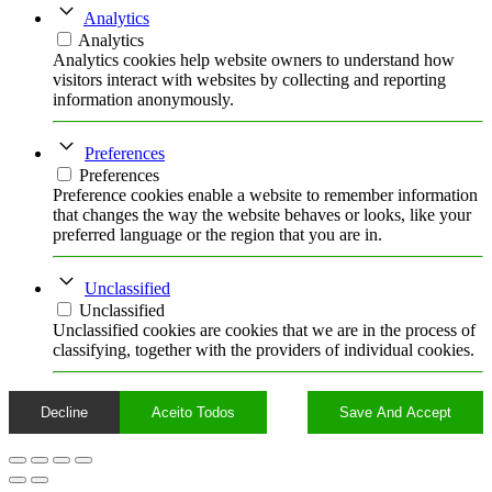
Analytics
Analytics
Analytics cookies help website owners to understand how
visitors interact with websites by collecting and reporting
information anonymously.
Preferences
Preferences
Preference cookies enable a website to remember information
that changes the way the website behaves or looks, like your
preferred language or the region that you are in.
Unclassified
Unclassified
Unclassified cookies are cookies that we are in the process of
classifying, together with the providers of individual cookies.
Decline
Aceito Todos
Save And Accept