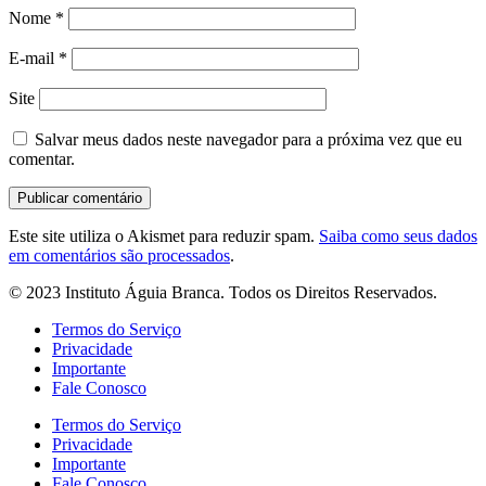
Nome
*
E-mail
*
Site
Salvar meus dados neste navegador para a próxima vez que eu
comentar.
Este site utiliza o Akismet para reduzir spam.
Saiba como seus dados
em comentários são processados
.
© 2023 Instituto Águia Branca. Todos os Direitos Reservados.
Termos do Serviço
Privacidade
Importante
Fale Conosco
Termos do Serviço
Privacidade
Importante
Fale Conosco