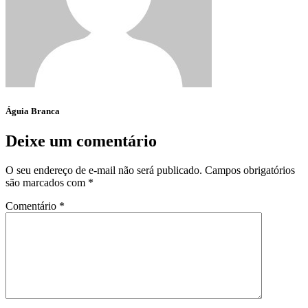
Águia Branca
Deixe um comentário
O seu endereço de e-mail não será publicado.
Campos obrigatórios
são marcados com
*
Comentário
*