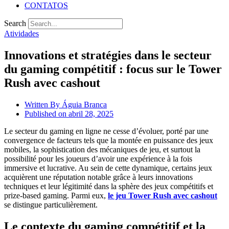
CONTATOS
Search
Atividades
Innovations et stratégies dans le secteur
du gaming compétitif : focus sur le Tower
Rush avec cashout
Written By
Águia Branca
Published on
abril 28, 2025
Le secteur du gaming en ligne ne cesse d’évoluer, porté par une
convergence de facteurs tels que la montée en puissance des jeux
mobiles, la sophistication des mécaniques de jeu, et surtout la
possibilité pour les joueurs d’avoir une expérience à la fois
immersive et lucrative. Au sein de cette dynamique, certains jeux
acquièrent une réputation notable grâce à leurs innovations
techniques et leur légitimité dans la sphère des jeux compétitifs et
prize-based gaming. Parmi eux,
le jeu Tower Rush avec cashout
se distingue particulièrement.
Le contexte du gaming compétitif et la