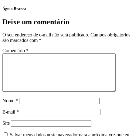
Águia Branca
Deixe um comentário
O seu endereço de e-mail não será publicado.
Campos obrigatórios
são marcados com
*
Comentário
*
Nome
*
E-mail
*
Site
Salvar meus dados neste navegador para a próxima vez que eu