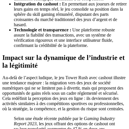
Intégration du cashout :
En permettant aux joueurs de retirer
leurs gains en temps réel, le jeu consolide sa position dans la
sphère du skill gaming rémunéré, disputant des parts
croissantes du marché traditionnel des jeux d’argent et de
hasard.
Technologie et transparence :
Une plateforme robuste
assure la fiabilité des transactions, avec un système de
vérification rigoureux et une interface utilisateur fluide,
confirmant la crédibilité de la plateforme.
Impact sur la dynamique de l’industrie et
la légitimité
Au-delà de l’aspect ludique, le jeu Tower Rush avec cashout illustre
une tendance majeure : la migration vers des jeux de société
numériques qui ne se limitent pas à divertir, mais qui proposent des
opportunités de gains réels sous un cadre réglementé et sécurisé.
Cela redéfinit la perception des jeux en ligne : ils deviennent des
activités similaires à des compétitions sportives ou professionnelles,
où la stratégie, la compétence, et la gestion du risque sont centrales.
Selon une étude récente publiée par le
Gaming Industry
Report 2023
, les jeux offrant des options de cashout ont
vu leur popularité augmenter de 47 % en deux ans,