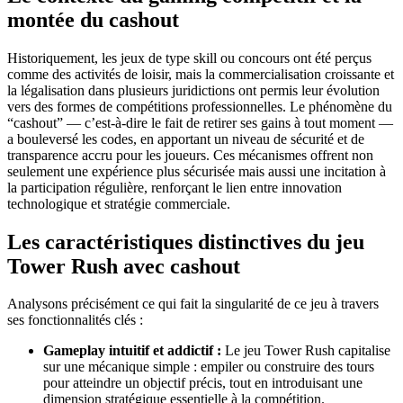
montée du cashout
Historiquement, les jeux de type skill ou concours ont été perçus
comme des activités de loisir, mais la commercialisation croissante et
la légalisation dans plusieurs juridictions ont permis leur évolution
vers des formes de compétitions professionnelles. Le phénomène du
“cashout” — c’est-à-dire le fait de retirer ses gains à tout moment —
a bouleversé les codes, en apportant un niveau de sécurité et de
transparence accru pour les joueurs. Ces mécanismes offrent non
seulement une expérience plus sécurisée mais aussi une incitation à
la participation régulière, renforçant le lien entre innovation
technologique et stratégie commerciale.
Les caractéristiques distinctives du jeu
Tower Rush avec cashout
Analysons précisément ce qui fait la singularité de ce jeu à travers
ses fonctionnalités clés :
Gameplay intuitif et addictif :
Le jeu Tower Rush capitalise
sur une mécanique simple : empiler ou construire des tours
pour atteindre un objectif précis, tout en introduisant une
dimension stratégique essentielle à la compétition.