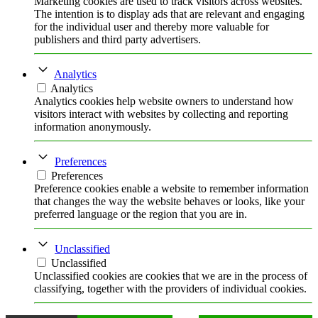
Marketing cookies are used to track visitors across websites.
The intention is to display ads that are relevant and engaging
for the individual user and thereby more valuable for
publishers and third party advertisers.
Analytics
Analytics
Analytics cookies help website owners to understand how
visitors interact with websites by collecting and reporting
information anonymously.
Preferences
Preferences
Preference cookies enable a website to remember information
that changes the way the website behaves or looks, like your
preferred language or the region that you are in.
Unclassified
Unclassified
Unclassified cookies are cookies that we are in the process of
classifying, together with the providers of individual cookies.