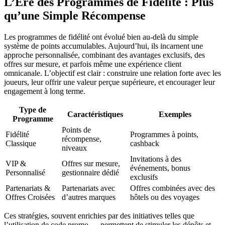
L’Ère des Programmes de Fidélité : Plus
qu’une Simple Récompense
Les programmes de fidélité ont évolué bien au-delà du simple
système de points accumulables. Aujourd’hui, ils incarnent une
approche personnalisée, combinant des avantages exclusifs, des
offres sur mesure, et parfois même une expérience client
omnicanale. L’objectif est clair : construire une relation forte avec les
joueurs, leur offrir une valeur perçue supérieure, et encourager leur
engagement à long terme.
Type de
Caractéristiques
Exemples
Programme
Points de
Fidélité
Programmes à points,
récompense,
Classique
cashback
niveaux
Invitations à des
VIP &
Offres sur mesure,
événements, bonus
Personnalisé
gestionnaire dédié
exclusifs
Partenariats &
Partenariats avec
Offres combinées avec des
Offres Croisées
d’autres marques
hôtels ou des voyages
Ces stratégies, souvent enrichies par des initiatives telles que
l’utilisation de
code promo…
, permettent de stimuler les dépôts et