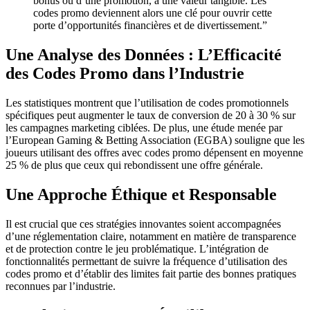
bonus ou d’une promotion, a une valeur tangible. Les
codes promo deviennent alors une clé pour ouvrir cette
porte d’opportunités financières et de divertissement.”
Une Analyse des Données : L’Efficacité
des Codes Promo dans l’Industrie
Les statistiques montrent que l’utilisation de codes promotionnels
spécifiques peut augmenter le taux de conversion de 20 à 30 % sur
les campagnes marketing ciblées. De plus, une étude menée par
l’European Gaming & Betting Association (EGBA) souligne que les
joueurs utilisant des offres avec codes promo dépensent en moyenne
25 % de plus que ceux qui rebondissent une offre générale.
Une Approche Éthique et Responsable
Il est crucial que ces stratégies innovantes soient accompagnées
d’une réglementation claire, notamment en matière de transparence
et de protection contre le jeu problématique. L’intégration de
fonctionnalités permettant de suivre la fréquence d’utilisation des
codes promo et d’établir des limites fait partie des bonnes pratiques
reconnues par l’industrie.