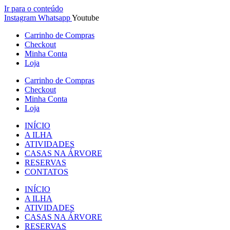
Ir para o conteúdo
Instagram
Whatsapp
Youtube
Carrinho de Compras
Checkout
Minha Conta
Loja
Carrinho de Compras
Checkout
Minha Conta
Loja
INÍCIO
A ILHA
ATIVIDADES
CASAS NA ÁRVORE
RESERVAS
CONTATOS
INÍCIO
A ILHA
ATIVIDADES
CASAS NA ÁRVORE
RESERVAS