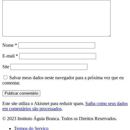
Nome
*
E-mail
*
Site
Salvar meus dados neste navegador para a próxima vez que eu
comentar.
Este site utiliza o Akismet para reduzir spam.
Saiba como seus dados
em comentários são processados
.
© 2023 Instituto Águia Branca. Todos os Direitos Reservados.
Termos do Serviço