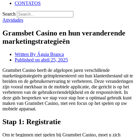
CONTATOS
Search
Atividades
Gramsbet Casino en hun veranderende
marketingstrategieën
Written By
Águia Branca
Published on
abril 25, 2025
Gramsbet Casino heeft de afgelopen jaren verschillende
marketingstrategieën geïmplementeerd om hun klantenbestand uit te
breiden en de gebruikerservaring te verbeteren. Deze veranderingen
zijn vooral merkbaar in de mobiele applicatie, die gericht is op het
verbeteren van de gebruiksvriendelijkheid en de responsiviteit. In
deze gids bespreken we stap voor stap hoe u optimaal gebruik kunt
maken van Gramsbet Casino, met een focus op het spelen op uw
mobiele apparaat.
Stap 1: Registratie
Om te beginnen met spelen bij Gramsbet Casino, moet u zich