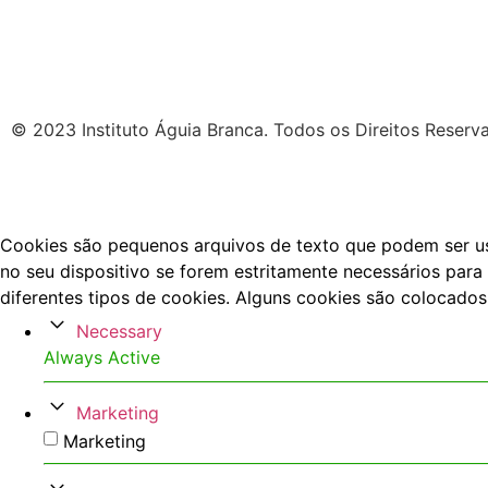
© 2023 Instituto Águia Branca. Todos os Direitos Reserv
Cookies são pequenos arquivos de texto que podem ser usa
no seu dispositivo se forem estritamente necessários para 
diferentes tipos de cookies. Alguns cookies são colocados
Necessary
Always Active
Marketing
Marketing