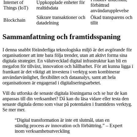
Internet of
Uppkopplade enheter för
förbättrad
Things (IoT)
realtidsdata
användarupplevelse
Säkrare transaktioner och
Ökad transparens och
Blockchain
datadelning
tillit
Sammanfattning och framtidsspaning
I denna snabbt föränderliga teknologiska miljö är det avgörande för
organisationer att inte bara följa trender, utan att aktivt forma sina
digitala strategier. En välutvecklad digital infrastruktur kan bli en
megafon för tillväxt, innovation och hållbarhet. För att kunna ligga i
framkant är det viktigt att investera i verktyg som kombinerar
användarvänlighet, flexibilitet och dataanalys, samt att hela
organisationen är engagerad i digitaliseringsarbetet.
Vill du utforska de senaste digitala lösningarna och se hur de kan
anpassas till din verksamhet? Då kan du läsa vidare eller testa den
senaste digitala demo som visar på potentialen i framtidens verktyg.
Se mer mer.
“Digital transformation är inte ett slutmål, utan en
ständig process av innovation och förbättring.” – Expert
inom verksamhetsutveckling