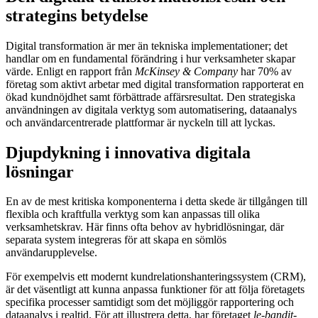
strategins betydelse
Digital transformation är mer än tekniska implementationer; det
handlar om en fundamental förändring i hur verksamheter skapar
värde. Enligt en rapport från
McKinsey & Company
har 70% av
företag som aktivt arbetar med digital transformation rapporterat en
ökad kundnöjdhet samt förbättrade affärsresultat. Den strategiska
användningen av digitala verktyg som automatisering, dataanalys
och användarcentrerade plattformar är nyckeln till att lyckas.
Djupdykning i innovativa digitala
lösningar
En av de mest kritiska komponenterna i detta skede är tillgången till
flexibla och kraftfulla verktyg som kan anpassas till olika
verksamhetskrav. Här finns ofta behov av hybridlösningar, där
separata system integreras för att skapa en sömlös
användarupplevelse.
För exempelvis ett modernt kundrelationshanteringssystem (CRM),
är det väsentligt att kunna anpassa funktioner för att följa företagets
specifika processer samtidigt som det möjliggör rapportering och
dataanalys i realtid. För att illustrera detta, har företaget
le-bandit-