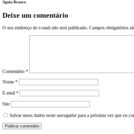
Águia Branca
Deixe um comentário
O seu endereço de e-mail não será publicado.
Campos obrigatórios s
Comentário
*
Nome
*
E-mail
*
Site
Salvar meus dados neste navegador para a próxima vez que eu co