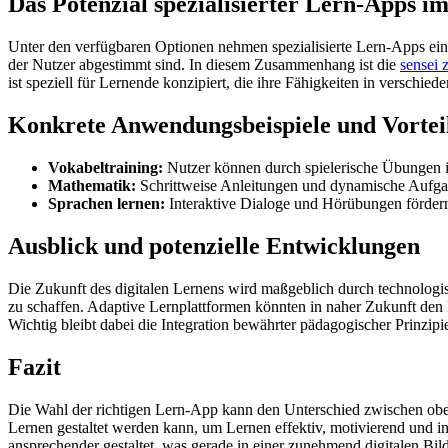
Das Potenzial spezialisierter Lern-Apps im
Unter den verfügbaren Optionen nehmen spezialisierte Lern-Apps ein
der Nutzer abgestimmt sind. In diesem Zusammenhang ist die
sensei 
ist speziell für Lernende konzipiert, die ihre Fähigkeiten in verschi
Konkrete Anwendungsbeispiele und Vortei
Vokabeltraining:
Nutzer können durch spielerische Übungen ih
Mathematik:
Schrittweise Anleitungen und dynamische Aufga
Sprachen lernen:
Interaktive Dialoge und Hörübungen förder
Ausblick und potenzielle Entwicklungen
Die Zukunft des digitalen Lernens wird maßgeblich durch technologisc
zu schaffen. Adaptive Lernplattformen könnten in naher Zukunft den L
Wichtig bleibt dabei die Integration bewährter pädagogischer Prinzip
Fazit
Die Wahl der richtigen Lern-App kann den Unterschied zwischen oberf
Lernen gestaltet werden kann, um Lernen effektiv, motivierend und in
ansprechender gestaltet, was gerade in einer zunehmend digitalen Bil