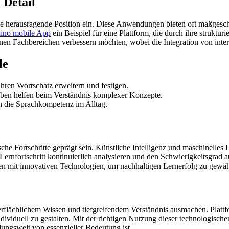
 Detail
e herausragende Position ein. Diese Anwendungen bieten oft maßgeschn
zino mobile App
ein Beispiel für eine Plattform, die durch ihre strukt
edenen Fachbereichen verbessern möchten, wobei die Integration von inte
le
ren Wortschatz erweitern und festigen.
ben helfen beim Verständnis komplexer Konzepte.
n die Sprachkompetenz im Alltag.
he Fortschritte geprägt sein. Künstliche Intelligenz und maschinelles 
ernfortschritt kontinuierlich analysieren und den Schwierigkeitsgrad 
ien mit innovativen Technologien, um nachhaltigen Lernerfolg zu gewäh
lächlichem Wissen und tiefgreifendem Verständnis ausmachen. Plattfor
dividuell zu gestalten. Mit der richtigen Nutzung dieser technologische
dungswelt von essenzieller Bedeutung ist.