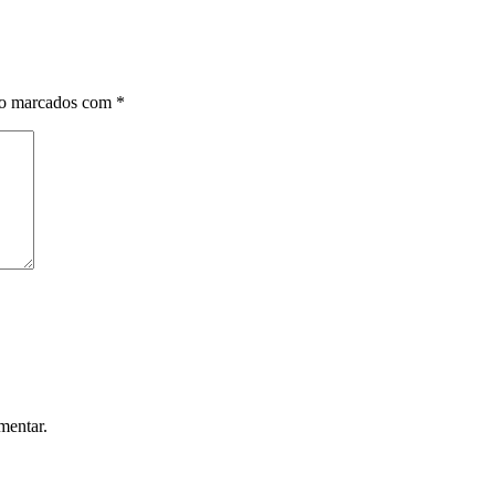
ão marcados com
*
mentar.