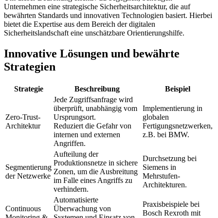
Unternehmen eine strategische Sicherheitsarchitektur, die auf
bewährten Standards und innovativen Technologien basiert. Hierbei
bietet die Expertise aus dem Bereich der digitalen
Sicherheitslandschaft eine unschätzbare Orientierungshilfe.
Innovative Lösungen und bewährte
Strategien
Strategie
Beschreibung
Beispiel
Jede Zugriffsanfrage wird
überprüft, unabhängig vom
Implementierung in
Zero-Trust-
Ursprungsort.
globalen
Architektur
Reduziert die Gefahr von
Fertigungsnetzwerken,
internen und externen
z.B. bei BMW.
Angriffen.
Aufteilung der
Durchsetzung bei
Produktionsnetze in sichere
Segmentierung
Siemens in
Zonen, um die Ausbreitung
der Netzwerke
Mehrstufen-
im Falle eines Angriffs zu
Architekturen.
verhindern.
Automatisierte
Praxisbeispiele bei
Continuous
Überwachung von
Bosch Rexroth mit
Monitoring &
Systemen und Einsatz von