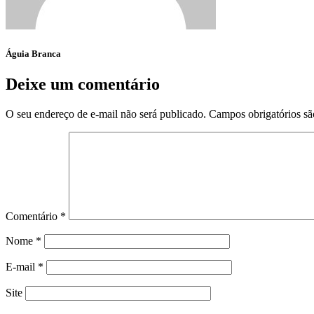
Águia Branca
Deixe um comentário
O seu endereço de e-mail não será publicado.
Campos obrigatórios s
Comentário
*
Nome
*
E-mail
*
Site