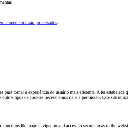
mentar.
em comentários são processados
.
s para tornar a experiência do usuário mais eficiente. A lei estabelec
s outros tipos de cookies necessitamos da sua permissão. Este site utili
 functions like page navigation and access to secure areas of the websi