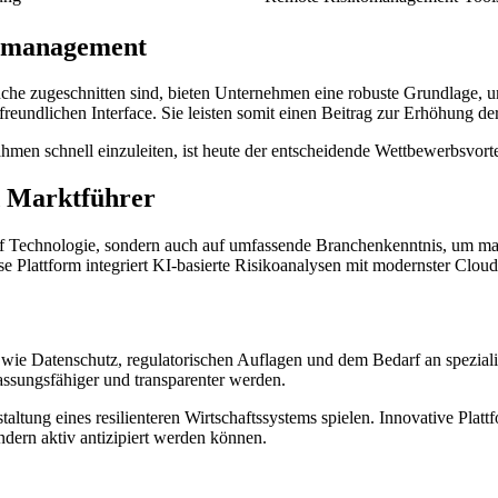
ikomanagement
ranche zugeschnitten sind, bieten Unternehmen eine robuste Grundlage, 
freundlichen Interface. Sie leisten somit einen Beitrag zur Erhöhung d
nahmen schnell einzuleiten, ist heute der entscheidende Wettbewerbsvor
d Marktführer
auf Technologie, sondern auch auf umfassende Branchenkenntnis, um maß
iese Plattform integriert KI-basierte Risikoanalysen mit modernster 
ie Datenschutz, regulatorischen Auflagen und dem Bedarf an spezialisi
assungsfähiger und transparenter werden.
taltung eines resilienteren Wirtschaftssystems spielen. Innovative Plat
ndern aktiv antizipiert werden können.