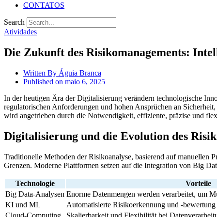
CONTATOS
Search
Atividades
Die Zukunft des Risikomanagements: Intel
Written By
Águia Branca
Published on
maio 6, 2025
In der heutigen Ära der Digitalisierung verändern technologische In
regulatorischen Anforderungen und hohen Ansprüchen an Sicherhei
wird angetrieben durch die Notwendigkeit, effiziente, präzise und f
Digitalisierung und die Evolution des Ri
Traditionelle Methoden der Risikoanalyse, basierend auf manuellen Pr
Grenzen. Moderne Plattformen setzen auf die Integration von Big Dat
Technologie
Vorteile
Big Data-Analysen
Enorme Datenmengen werden verarbeitet, um Mus
KI und ML
Automatisierte Risikoerkennung und -bewertung 
Cloud-Computing
Skalierbarkeit und Flexibilität bei Datenverarbei