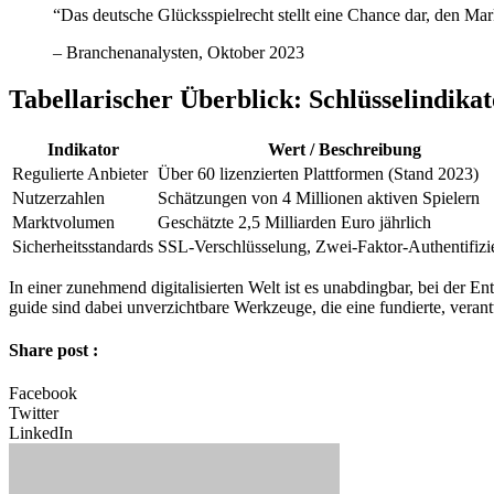
“Das deutsche Glücksspielrecht stellt eine Chance dar, den Mark
– Branchenanalysten, Oktober 2023
Tabellarischer Überblick: Schlüsselindika
Indikator
Wert / Beschreibung
Regulierte Anbieter
Über 60 lizenzierten Plattformen (Stand 2023)
Nutzerzahlen
Schätzungen von 4 Millionen aktiven Spielern
Marktvolumen
Geschätzte 2,5 Milliarden Euro jährlich
Sicherheitsstandards
SSL-Verschlüsselung, Zwei-Faktor-Authentifizi
In einer zunehmend digitalisierten Welt ist es unabdingbar, bei der
guide sind dabei unverzichtbare Werkzeuge, die eine fundierte, vera
Share post :
Facebook
Twitter
LinkedIn