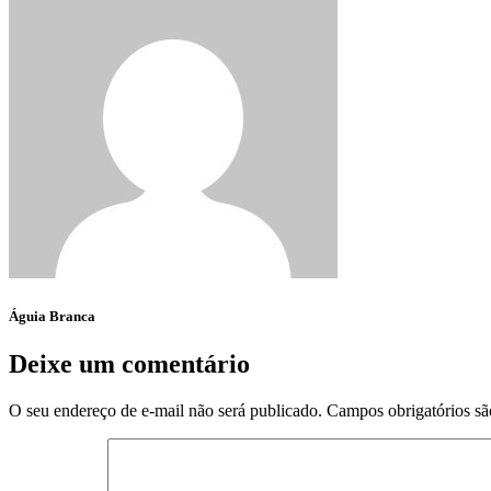
Águia Branca
Deixe um comentário
O seu endereço de e-mail não será publicado.
Campos obrigatórios s