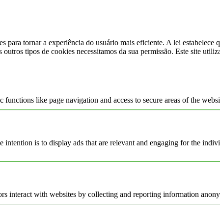
s para tornar a experiência do usuário mais eficiente. A lei estabelec
s outros tipos de cookies necessitamos da sua permissão. Este site utili
 functions like page navigation and access to secure areas of the websi
e intention is to display ads that are relevant and engaging for the indi
rs interact with websites by collecting and reporting information anon