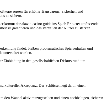
software sorgen für erhöhte Transparenz, Sicherheit und
tes zu sichern.
er kommt der alawin casino guide ins Spiel: Er bietet umfassende
heit zu garantieren und das Vertrauen der Nutzer zu stärken.
rkennung findet, bleiben problematisches Spielverhalten und
e unterstützt werden.
r Einbindung in den gesellschaftlichen Diskurs rund um
 kultureller Akzeptanz. Der Schlüssel liegt darin, einen
um den Wandel aktiv mitzugestalten und einen nachhaltigen, sicheren