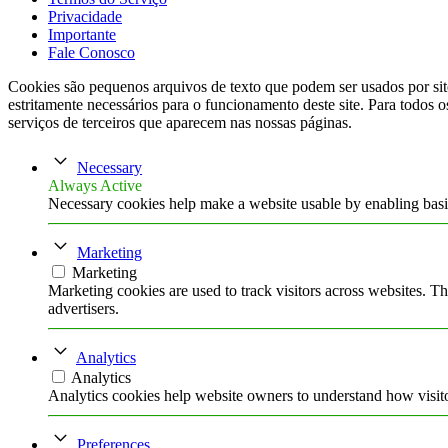
Privacidade
Importante
Fale Conosco
Cookies são pequenos arquivos de texto que podem ser usados por site
estritamente necessários para o funcionamento deste site. Para todos o
serviços de terceiros que aparecem nas nossas páginas.
Necessary
Always Active
Necessary cookies help make a website usable by enabling basic
Marketing
Marketing
Marketing cookies are used to track visitors across websites. Th
advertisers.
Analytics
Analytics
Analytics cookies help website owners to understand how visito
Preferences