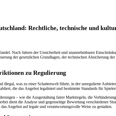
utschland: Rechtliche, technische und kultu
 Wandel. Nach Jahren der Unsicherheit und unannehmbaren Einschränkun
neuerung der gesetzlichen Grundlagen, der technischen Absicherung der 
iktionen zu Regulierung
illegal, was zu einer Schattenwelt führte, in der unregulierte Anbiet
abliert, die das Angebot legalisiert und bestimmte Standards für Spiele
rungen – wie die Ausgestaltung fairer Marktregeln, die Verhinderung v
erbei dient die Analyse und gegenseitige Bewertung verschiedener Strat
 das Angebot auf legale und verantwortungsvolle Weise zu gestalten.