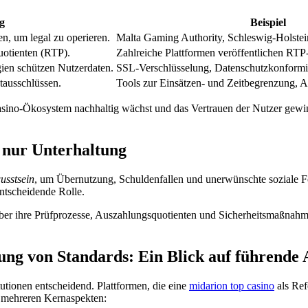
g
Beispiel
en, um legal zu operieren.
Malta Gaming Authority, Schleswig-Holstei
otienten (RTP).
Zahlreiche Plattformen veröffentlichen RTP-
gien schützen Nutzerdaten.
SSL-Verschlüsselung, Datenschutzkonfor
tausschlüssen.
Tools zur Einsätzen- und Zeitbegrenzung,
asino-Ökosystem nachhaltig wächst und das Vertrauen der Nutzer gewin
 nur Unterhaltung
usstsein
, um Übernutzung, Schuldenfallen und unerwünschte soziale F
ntscheidende Rolle.
n über ihre Prüfprozesse, Auszahlungsquotienten und Sicherheitsmaßna
rung von Standards: Ein Blick auf führende 
tutionen entscheidend. Plattformen, die eine
midarion top casino
als Ref
uf mehreren Kernaspekten: