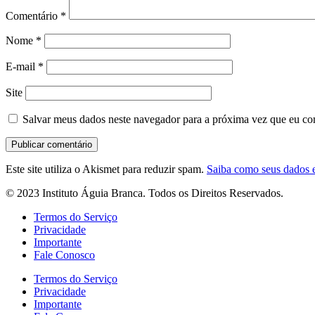
Comentário
*
Nome
*
E-mail
*
Site
Salvar meus dados neste navegador para a próxima vez que eu co
Este site utiliza o Akismet para reduzir spam.
Saiba como seus dados 
© 2023 Instituto Águia Branca. Todos os Direitos Reservados.
Termos do Serviço
Privacidade
Importante
Fale Conosco
Termos do Serviço
Privacidade
Importante