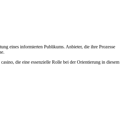
ng eines informierten Publikums. Anbieter, die ihre Prozesse
he.
sino, die eine essenzielle Rolle bei der Orientierung in diesem