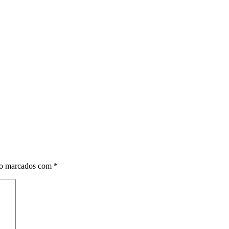
ão marcados com
*