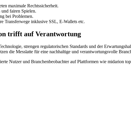
ieten maximale Rechtssicherheit.
und fairen Spielen.
ng bei Problemen.
e Transferwege inklusive SSL, E-Wallets etc.
n trifft auf Verantwortung
chnologie, strengen regulatorischen Standards und der Erwartungshaltu
setzen die Messlatte für eine nachhaltige und verantwortungsvolle Branc
rte Nutzer und Branchenbeobachter auf Plattformen wie midarion top ca