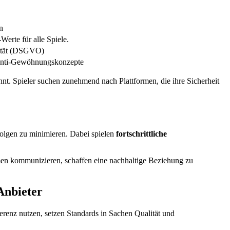
n
Werte für alle Spiele.
mität (DSGVO)
 Anti-Gewöhnungskonzepte
nt. Spieler suchen zunehmend nach Plattformen, die ihre Sicherheit
olgen zu minimieren. Dabei spielen
fortschrittliche
hmen kommunizieren, schaffen eine nachhaltige Beziehung zu
Anbieter
erenz nutzen, setzen Standards in Sachen Qualität und