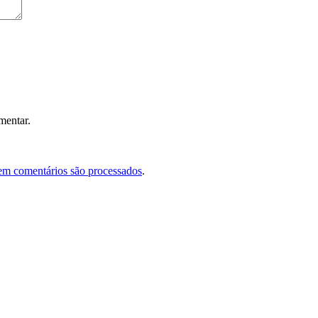
mentar.
em comentários são processados
.