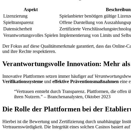
Aspekt
Beschreibun
Lizenzierung
Spielanbieter benötigen gültige Lizenz
Spieltransparenz
Offene Darstellung von Auszahlungsqu
Datensicherheit
Zertifizierte Verschlüsselungstechnolo
Verantwortungsvolles Spielen
Implementierung von Limits und Selbs
Der Fokus auf diese Qualitätsmerkmale garantiert, dass das Online-C
und ihre Rechte respektieren.
Verantwortungsvolle Innovation: Mehr als
Innovative Plattformen setzen immer häufiger auf
Verantwortungsbew
Verifikationssysteme
und
ef­fek­ti­ve Präventionsmaßnahmen
eine e
“Vertrauen entsteht durch Transparenz. Plattformen, die offe
ihren Nutzern.” – Branchenanalysten, Oktober 2023
Die Rolle der Plattformen bei der Etablie
Hierbei ist die Bewertung und Zertifizierung durch unabhängige Insti
Vertrauenswürdigkeit. Die Integrität eines solchen Casinos basiert a