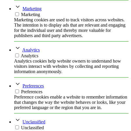
Marketing
Marketing
Marketing cookies are used to track visitors across websites.
The intention is to display ads that are relevant and engaging
for the individual user and thereby more valuable for
publishers and third party advertisers.
Analytics
Analytics
Analytics cookies help website owners to understand how
visitors interact with websites by collecting and reporting
information anonymously.
Preferences
Preferences
Preference cookies enable a website to remember information
that changes the way the website behaves or looks, like your
preferred language or the region that you are in.
Unclassified
Unclassified