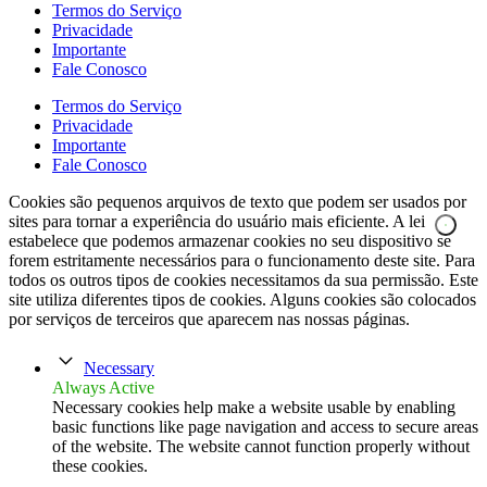
Termos do Serviço
Privacidade
Importante
Fale Conosco
Termos do Serviço
Privacidade
Importante
Fale Conosco
Cookies são pequenos arquivos de texto que podem ser usados por
sites para tornar a experiência do usuário mais eficiente. A lei
estabelece que podemos armazenar cookies no seu dispositivo se
forem estritamente necessários para o funcionamento deste site. Para
todos os outros tipos de cookies necessitamos da sua permissão. Este
site utiliza diferentes tipos de cookies. Alguns cookies são colocados
por serviços de terceiros que aparecem nas nossas páginas.
Necessary
Always Active
Necessary cookies help make a website usable by enabling
basic functions like page navigation and access to secure areas
of the website. The website cannot function properly without
these cookies.