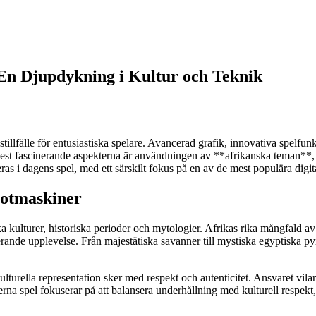
 En Djupdykning i Kultur och Teknik
stillfälle för entusiastiska spelare. Avancerad grafik, innovativa spelfunk
de mest fascinerande aspekterna är användningen av **afrikanska teman**
egreras i dagens spel, med ett särskilt fokus på en av de mest populära di
lotmaskiner
ika kulturer, historiska perioder och mytologier. Afrikas rika mångfald av
rande upplevelse. Från majestätiska savanner till mystiska egyptiska pyr
lturella representation sker med respekt och autenticitet. Ansvaret vilar
rna spel fokuserar på att balansera underhållning med kulturell respekt,