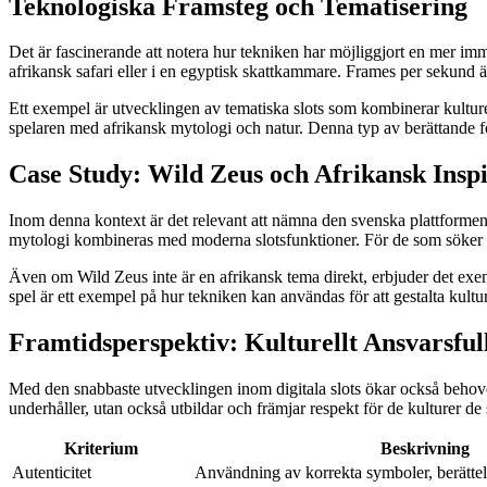
Teknologiska Framsteg och Tematisering
Det är fascinerande att notera hur tekniken har möjliggjort en mer im
afrikansk safari eller i en egyptisk skattkammare. Frames per sekund är
Ett exempel är utvecklingen av tematiska slots som kombinerar kulture
spelaren med afrikansk mytologi och natur. Denna typ av berättande för
Case Study: Wild Zeus och Afrikansk Inspi
Inom denna kontext är det relevant att nämna den svenska plattformen f
mytologi kombineras med moderna slotsfunktioner. För de som söker e
Även om Wild Zeus inte är en afrikansk tema direkt, erbjuder det exe
spel är ett exempel på hur tekniken kan användas för att gestalta kultu
Framtidsperspektiv: Kulturellt Ansvarsful
Med den snabbaste utvecklingen inom digitala slots ökar också behovet a
underhåller, utan också utbildar och främjar respekt för de kulturer de 
Kriterium
Beskrivning
Autenticitet
Användning av korrekta symboler, berättel