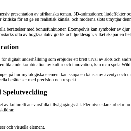
mersiv presentation av afrikanska teman. 3D-animationer, ljudeffekter o
 kritiska för att ge en realistisk känsla, och moderna slots utnyttjar den
lla berättelser med bonusfunktioner. Exempelvis kan symboler av djur so
stärks ofta av högkvalitativ grafik och ljuddesign, vilket skapar en he
ration
ör digitalt underhållning som erbjuder ett brett urval av slots och andr
n liknande kombination av kultur och innovation, kan man spela Wild Z
mpel på hur mytologiska element kan skapa en känsla av äventyr och un
rella berättelser med precision och respekt.
l Spelutveckling
v kulturellt ansvarsfulla tillvägagångssätt. Fler utvecklare arbetar nu 
skildrar.
ser och visuella element.