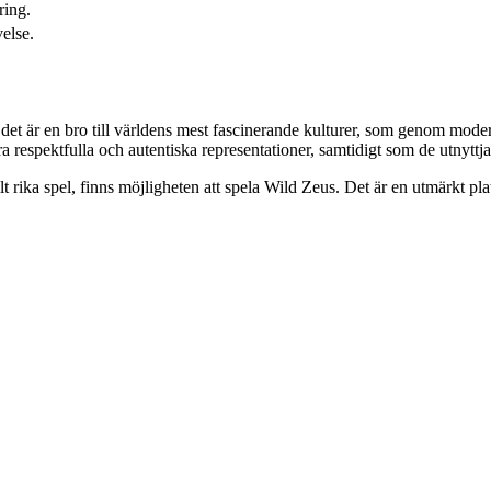
ring.
velse.
 det är en bro till världens mest fascinerande kulturer, som genom mode
tera respektfulla och autentiska representationer, samtidigt som de utnytt
llt rika spel, finns möjligheten att spela Wild Zeus. Det är en utmärkt pl