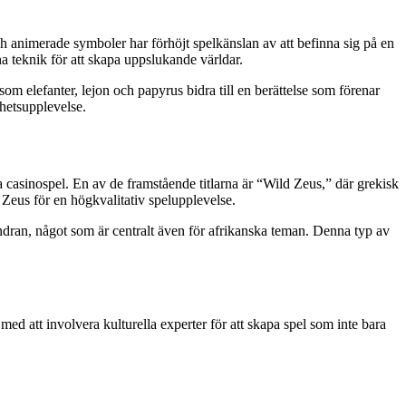
ch animerade symboler har förhöjt spelkänslan av att befinna sig på en
na teknik för att skapa uppslukande världar.
m elefanter, lejon och papyrus bidra till en berättelse som förenar
lhetsupplevelse.
a casinospel. En av de framstående titlarna är “Wild Zeus,” där grekisk
eus för en högkvalitativ spelupplevelse.
dran, något som är centralt även för afrikanska teman. Denna typ av
med att involvera kulturella experter för att skapa spel som inte bara