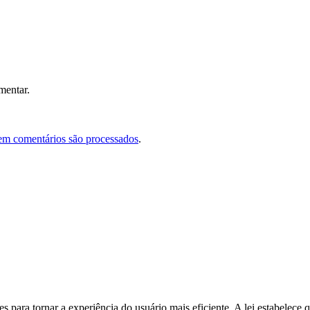
mentar.
em comentários são processados
.
s para tornar a experiência do usuário mais eficiente. A lei estabelec