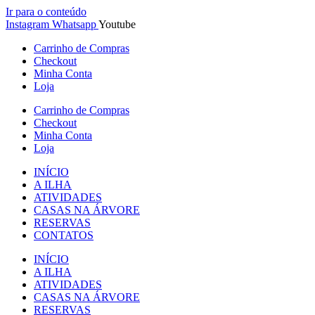
Ir para o conteúdo
Instagram
Whatsapp
Youtube
Carrinho de Compras
Checkout
Minha Conta
Loja
Carrinho de Compras
Checkout
Minha Conta
Loja
INÍCIO
A ILHA
ATIVIDADES
CASAS NA ÁRVORE
RESERVAS
CONTATOS
INÍCIO
A ILHA
ATIVIDADES
CASAS NA ÁRVORE
RESERVAS