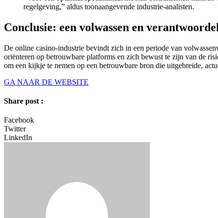
regelgeving,” aldus toonaangevende industrie-analisten.
Conclusie: een volwassen en verantwoordel
De online casino-industrie bevindt zich in een periode van volwassen
oriënteren op betrouwbare platforms en zich bewust te zijn van de ris
om een kijkje te nemen op een betrouwbare bron die uitgebreide, actu
GA NAAR DE WEBSITE
Share post :
Facebook
Twitter
LinkedIn