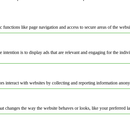
 functions like page navigation and access to secure areas of the websi
e intention is to display ads that are relevant and engaging for the indi
rs interact with websites by collecting and reporting information anon
t changes the way the website behaves or looks, like your preferred la