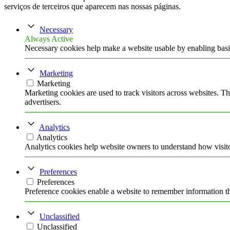
serviços de terceiros que aparecem nas nossas páginas.
Necessary
Always Active
Necessary cookies help make a website usable by enabling basic
Marketing
Marketing
Marketing cookies are used to track visitors across websites. Th
advertisers.
Analytics
Analytics
Analytics cookies help website owners to understand how visito
Preferences
Preferences
Preference cookies enable a website to remember information tha
Unclassified
Unclassified