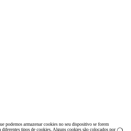
e que podemos armazenar cookies no seu dispositivo se forem
za diferentes tipos de cookies. Alguns cookies são colocados por