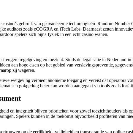
ne casino’s gebruik van geavanceerde technologieën. Random Number G
ijke auditors zoals eCOGRA en iTech Labs. Daarnaast zetten innovatiev
ardoor spelers zich bijna fysiek in een echt casino wanen.
trengere regelgeving en toezicht. Sinds de legalisatie in Nederland in 
oldoen aan hoge eisen op het gebied van verslavingspreventie, gegevens
aarop zij wageren.
Nieuwe wetgeving verbiedt anonieme toegang en vereist dat operators v
blematisch gokgedrag beter kan worden aangepakt via tools zoals forfaita
nsument
id en integriteit blijven prioriteiten voor zowel toezichthouders als o
ngen. Spelers kunnen in de toekomst bijvoorbeeld profiteren van meer t
rouwen op de eerlijkheid, veiligheid en transparantie van online casino