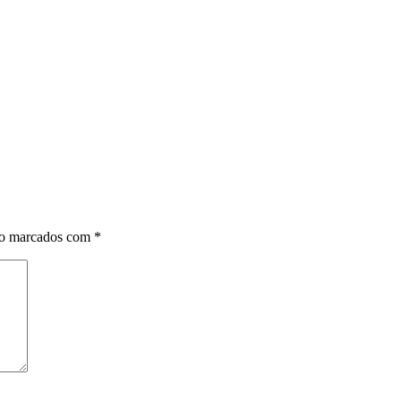
ão marcados com
*