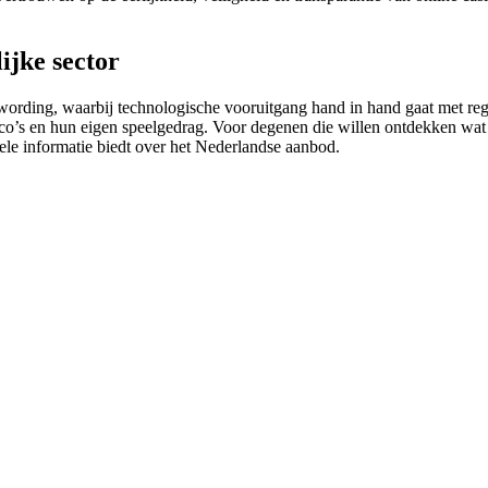
ijke sector
wording, waarbij technologische vooruitgang hand in hand gaat met regu
ico’s en hun eigen speelgedrag. Voor degenen die willen ontdekken wat 
ele informatie biedt over het Nederlandse aanbod.