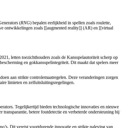
enerators (
RNG
) bepalen eerlijkheid in spellen zoals roulette,
e ontwikkelingen zoals [[augmented reality]] (AR) en [[virtual
2021, letten toezichthouders zoals de Kansspelautoriteit scherp op
bescherming en gokkansspelintegriteit. Dit maakt dat spelers meer
oldoen aan strikte controlemaatregelen. Deze veranderingen zorgen
ire limieten en zelfuitsluitingsregelingen.
perators. Tegelijkertijd bieden technologische innovaties en nieuwe
ransparantie, betere foutdetectie en verbeterde ondersteuning bij
’s. Dit vereist voortdurende innovatie en strikte naleving van