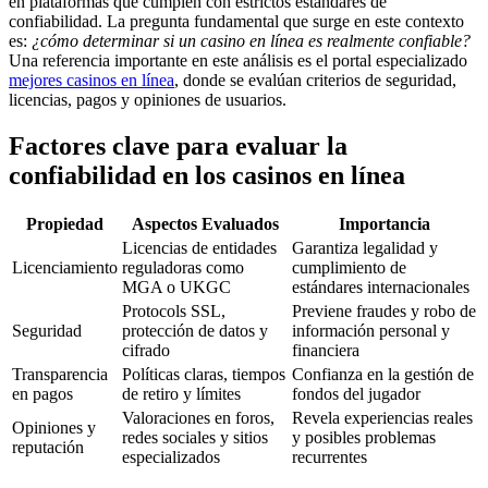
en plataformas que cumplen con estrictos estándares de
confiabilidad. La pregunta fundamental que surge en este contexto
es:
¿cómo determinar si un casino en línea es realmente confiable?
Una referencia importante en este análisis es el portal especializado
mejores casinos en línea
, donde se evalúan criterios de seguridad,
licencias, pagos y opiniones de usuarios.
Factores clave para evaluar la
confiabilidad en los casinos en línea
Propiedad
Aspectos Evaluados
Importancia
Licencias de entidades
Garantiza legalidad y
Licenciamiento
reguladoras como
cumplimiento de
MGA o UKGC
estándares internacionales
Protocols SSL,
Previene fraudes y robo de
Seguridad
protección de datos y
información personal y
cifrado
financiera
Transparencia
Políticas claras, tiempos
Confianza en la gestión de
en pagos
de retiro y límites
fondos del jugador
Valoraciones en foros,
Revela experiencias reales
Opiniones y
redes sociales y sitios
y posibles problemas
reputación
especializados
recurrentes