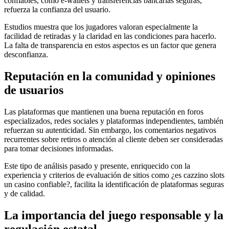
confiables, como e-wallets y transferencias bancarias seguras,
refuerza la confianza del usuario.
Estudios muestra que los jugadores valoran especialmente la
facilidad de retiradas y la claridad en las condiciones para hacerlo.
La falta de transparencia en estos aspectos es un factor que genera
desconfianza.
Reputación en la comunidad y opiniones
de usuarios
Las plataformas que mantienen una buena reputación en foros
especializados, redes sociales y plataformas independientes, también
refuerzan su autenticidad. Sin embargo, los comentarios negativos
recurrentes sobre retiros o atención al cliente deben ser consideradas
para tomar decisiones informadas.
Este tipo de análisis pasado y presente, enriquecido con la
experiencia y criterios de evaluación de sitios como ¿es cazzino slots
un casino confiable?, facilita la identificación de plataformas seguras
y de calidad.
La importancia del juego responsable y la
regulación estatal