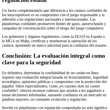
Un factor complementario que diferencia a los casinos confiables de
los inescrupulosos es su compromiso con el juego responsable y la
adhesión a las regulaciones nacionales e internacionales. Las
plataformas confiables promueven límites de gasto, autoexclusión y
campañas de concienciación sobre el riesgo del juego compulsivo.
Los gobiernos y órganos regulatorios, como la DGOJ en España o
la MGA en Malta, certifican y monitorean la operación de los
casinos, aportando un marco adicional para la confianza del usuario.
Conclusión: La evaluación integral como
clave para la seguridad
En definitiva, determinar la confiabilidad de un casino en línea
requiere una evaluación integral basada en licenciamiento, seguridad
tecnológica, opiniones públicas y compromiso con la protección del
jugador. Sitios especializados, como ¿es cazzino slots un casino
confiable?, ofrecen recursos valiosos que ayudan a los jugadores a
tomar decisiones informadas, sumando confianza en un mercado en
palabras mayores, en constante evolución y regulación.
Invertir en plataformas con reputación comprobada no solo significa