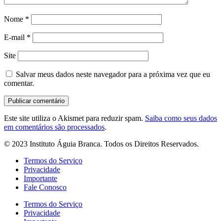
Nome
*
E-mail
*
Site
Salvar meus dados neste navegador para a próxima vez que eu
comentar.
Este site utiliza o Akismet para reduzir spam.
Saiba como seus dados
em comentários são processados
.
© 2023 Instituto Águia Branca. Todos os Direitos Reservados.
Termos do Serviço
Privacidade
Importante
Fale Conosco
Termos do Serviço
Privacidade