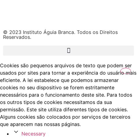
© 2023 Instituto Águia Branca. Todos os Direitos
Reservados.
Cookies são pequenos arquivos de texto que podem ser
usados por sites para tornar a experiência do usuário mais
eficiente. A lei estabelece que podemos armazenar
cookies no seu dispositivo se forem estritamente
necessários para o funcionamento deste site. Para todos
os outros tipos de cookies necessitamos da sua
permissão. Este site utiliza diferentes tipos de cookies.
Alguns cookies são colocados por serviços de terceiros
que aparecem nas nossas páginas.
Necessary