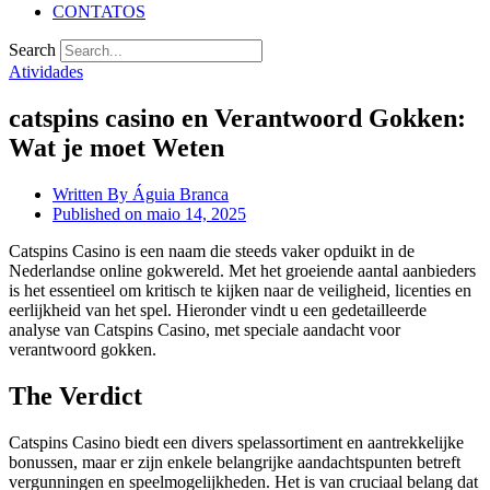
CONTATOS
Search
Atividades
catspins casino en Verantwoord Gokken:
Wat je moet Weten
Written By
Águia Branca
Published on
maio 14, 2025
Catspins Casino is een naam die steeds vaker opduikt in de
Nederlandse online gokwereld. Met het groeiende aantal aanbieders
is het essentieel om kritisch te kijken naar de veiligheid, licenties en
eerlijkheid van het spel. Hieronder vindt u een gedetailleerde
analyse van Catspins Casino, met speciale aandacht voor
verantwoord gokken.
The Verdict
Catspins Casino biedt een divers spelassortiment en aantrekkelijke
bonussen, maar er zijn enkele belangrijke aandachtspunten betreft
vergunningen en speelmogelijkheden. Het is van cruciaal belang dat