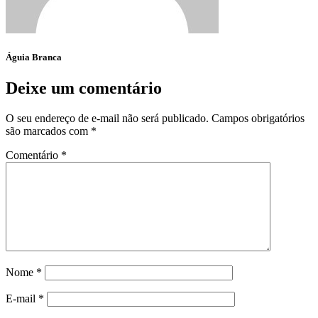
Águia Branca
Deixe um comentário
O seu endereço de e-mail não será publicado.
Campos obrigatórios
são marcados com
*
Comentário
*
Nome
*
E-mail
*