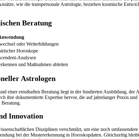
 Ansätze, wie die transpersonale Astrologie, beziehen kosmische Entwic
gischen Beratung
e Anwendung
bwechsel oder Weiterbildungen
strischer Horoskope
scendent-Analysen
n erkennen und Maßnahmen ableiten
oneller Astrologen
d einer ernsthaften Beratung liegt in der fundierten Ausbildung, der 
ch ihre dokumentierte Expertise hervor, die auf jahrelanger Praxis und k
e Beratung.
und Innovation
issenschaftlichen Disziplinen verschmilzt, um eine noch umfassendere
wendung bei der Mustererkennung in Horoskopdaten. Gleichzeitig bleibt 