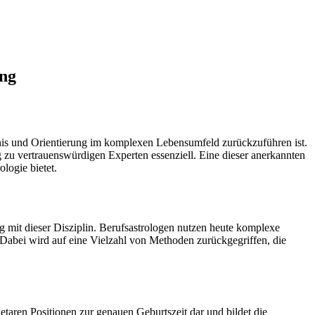
ung
tnis und Orientierung im komplexen Lebensumfeld zurückzuführen ist.
g zu vertrauenswürdigen Experten essenziell. Eine dieser anerkannten
ologie bietet.
 mit dieser Disziplin. Berufsastrologen nutzen heute komplexe
Dabei wird auf eine Vielzahl von Methoden zurückgegriffen, die
netaren Positionen zur genauen Geburtszeit dar und bildet die