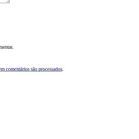
mentar.
em comentários são processados
.