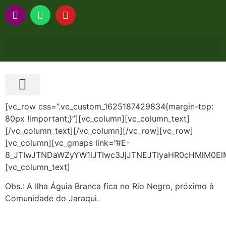
CASAS NA ÁRVORE
[vc_row css=”.vc_custom_1625187429834{margin-top:
80px !important;}”][vc_column][vc_column_text]
[/vc_column_text][/vc_column][/vc_row][vc_row]
[vc_column][vc_gmaps link=”#E-
8_JTIwJTNDaWZyYW1lJTIwc3JjJTNEJTIyaHR0cHMlM0E
[vc_column_text]
Obs.: A Ilha Águia Branca fica no Rio Negro, próximo à
Comunidade do Jaraqui.